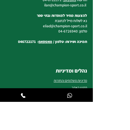
@champion-sport.co.il
ilan
להצעות מחיר למוסדות ובתי ספר
נא לשלוח מייל לכתובת
eliad
@champion-sport.co.il
טלפון:
04-6726940
תמיכה ושירות: טלפון /
וואטסאפ
:
046722171
נהלים ומדיניות
מדיניות משלוחים והחזרות
תקנון האתר
שיטות תשלום
שאלות ותשובות
הצהרת נגישות
אולם תצוגה
צרו קשר
אודות צ'מפיון ספורט