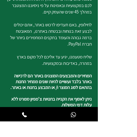
לכם במקצועיות ובאמינות על פי ניסיוננו המצטבר
במהלך 45 שנים שהעסק קיים.
לחילופין, באם תעדיפו לרכוש באתר, אתם יכולים
לבצע זאת בנוחות ובבטחה באתרנו, המאובטח
ברמה גבוהה והעומד בתקנים המחמירים ביותר של
חברת PayPal.
שליח מטעמנו, יגיע עד אליכם לכל מקום בארץ
במהרה, באדיבות ובמקצועיות.
המחירים והמבצעים המוצגים באתר הם לרכישה
באתר בלבד ועשויים להיות שונים ממחיר החנות
בהתאם לסוג המוצר ו/ או המבצע בחנות או באתר.
ניתן לאסוף את הקנייה בחנויות צ'מפיון ספורט ללא
עלות דמי המשלוח.
נשמח לשמוע מכם
050-4820817