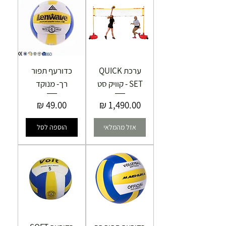
ערכת QUICK
כדורעף תפור
SET - קוויק סט
רך- מנוקד
מחיר
מחיר
אזל מהמלאי
הוספה לסל