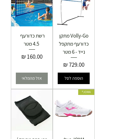
Volly-Go מתקן
רשת כדורעף
כדורעף מתקפל
4.5 מטר
נייד - 6 מטר
מחיר
מחיר
הוספה לסל
אזל מהמלאי
JOMA®