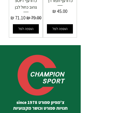
כדורעף תפור רך
כדורעף SOFT
צהוב כחול לבן
מחיר
מחיר רגיל
מחיר מבצע
הוספה לסל
הוספה לסל
צ'מפיון ספורט since 1978
חנויות ספורט וכושר מקצועיות