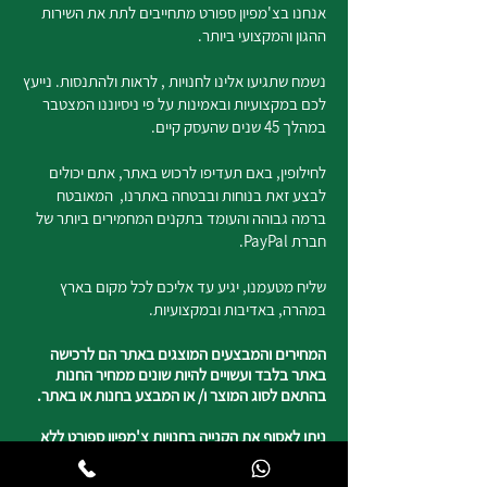
אנחנו בצ'מפיון ספורט מתחייבים לתת את השירות
ההגון והמקצועי ביותר.
נשמח שתגיעו אלינו לחנויות , לראות ולהתנסות. נייעץ
לכם במקצועיות ובאמינות על פי ניסיוננו המצטבר
במהלך 45 שנים שהעסק קיים.
לחילופין, באם תעדיפו לרכוש באתר, אתם יכולים
לבצע זאת בנוחות ובבטחה באתרנו, המאובטח
ברמה גבוהה והעומד בתקנים המחמירים ביותר של
חברת PayPal.
שליח מטעמנו, יגיע עד אליכם לכל מקום בארץ
במהרה, באדיבות ובמקצועיות.
המחירים והמבצעים המוצגים באתר הם לרכישה
באתר בלבד ועשויים להיות שונים ממחיר החנות
בהתאם לסוג המוצר ו/ או המבצע בחנות או באתר.
ניתן לאסוף את הקנייה בחנויות צ'מפיון ספורט ללא
עלות דמי המשלוח.