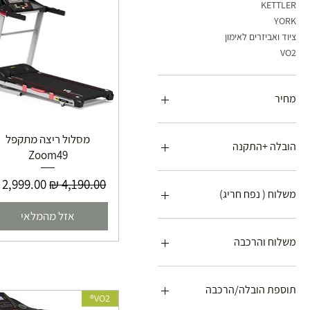
KETTLER
YORK
ציוד ואביזרים לאימון
VO2
מחיר
מסלול ריצה מתקפל
הובלה +התקנה
Zoom49
איסוף עצמי מטבריה
מחיר רגיל
מחיר מבצ
הובלה + התקנה
משלוח ( נפח חריג)
הובלה בלבד
אזל מהמלאי
איסוף מטבריה
הובלה והתקנה
משלוח
הובלה+התקנה
משלוח והרכבה
משלוח בלבד
איסוף עצמי
משלוח חינם
איסוף עצמי מטבריה
תוספת הובלה/הרכבה
VO2®
משלוח