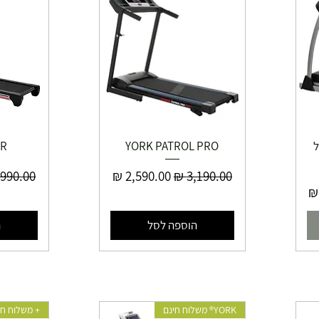
YOR ג'ל
YORK PATROL PRO
ER
מחיר רגיל
מחיר מבצע
מחיר רג
ע
הוספה לסל
ה
YORK® משלוח חינם
+ משלוח חי