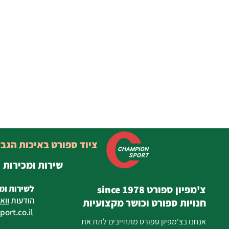
ציוד ספורט באיכות הגב
שירות ומכירות
צ'מפיון ספורט since 1978
לשירות ומ
הודעות
ווא
חנויות ספורט וכושר מקצועיות
ort.co.il
ilan
אנחנו בצ'מפיון ספורט מתחייבים לתת את