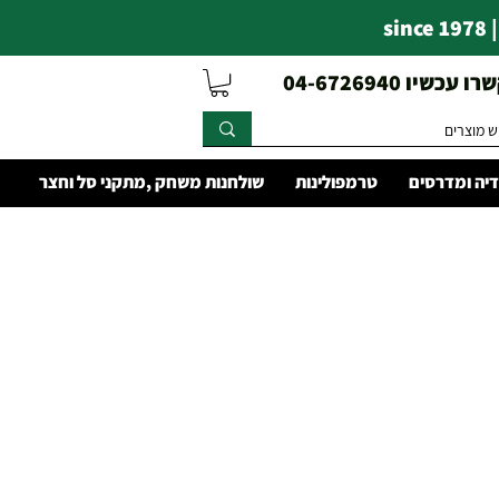
s
עכשיו 04-6726940
יה ומדרסים
טרמפולינות
שולחנות משחק ,מתקני סל וחצר