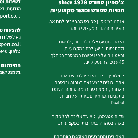
צ'מפיון ספורט since 1978
לשירות ומ
הודעות
ווא
חנויות ספורט וכושר מקצועיות
ort.co.il
ilan
אנחנו בצ'מפיון ספורט מתחייבים לתת את
השירות ההגון והמקצועי ביותר.
להצעות מח
נא לשלוח מ
נשמח שתגיעו אלינו לחנויות , לראות
ort.co.il
ולהתנסות. נייעץ לכם במקצועיות
טלפון: 04-6726940
ובאמינות על פי ניסיוננו המצטבר במהלך
45 שנים שהעסק קיים.
תמיכה ושיר
46722171
לחילופין, באם תעדיפו לרכוש באתר,
אתם יכולים לבצע זאת בנוחות ובבטחה
באתרנו, המאובטח ברמה גבוהה והעומד
בתקנים המחמירים ביותר של חברת
PayPal.
שליח מטעמנו, יגיע עד אליכם לכל מקום
בארץ במהרה, באדיבות ובמקצועיות.
המחירים והמבצעים המוצגים באתר הם