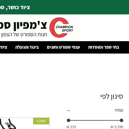
ציוד כושר, ספו
צ'מפיון ספ
חנות הספורט של הצפון
בתי ספר ומוסדות
ענפי ספורט וחוגים
ביגוד והנעלה
ציוד
סינון לפי
מחיר
YORK