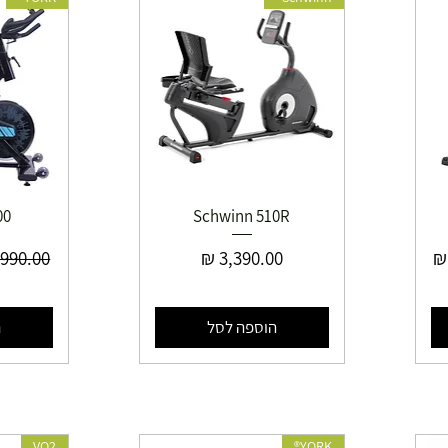
00
Schwinn 510R
ע
מחיר
מחיר רג
הוספה לסל
ה
VO2
YORK®