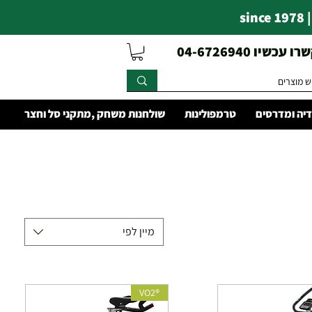
s
עכשיו 04-6726940
יה ומדרסים
טרמפולינות
שולחנות משחק ,מתקני סל וחצר
מיין לפי
®VO2