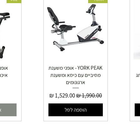
YORK PEAK - אופני משענת
אופנ
מותג
מסיביים עם כיסא ומשענת
איכותיי
ארגונומים
מ
מחיר רגיל
מחיר מבצע
הוספה לסל
א