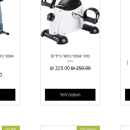
מיני אופני כושר ניידים
ה (
מחיר רגיל
מחיר מבצע
מ
ע
הוספה לסל
ה
YORK®
Schwinn®