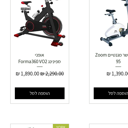
אופני כושר מגנטיים Zoom
אופני
95
ספינינג Forma360 VO2
חיר
מחיר רגיל
מחיר מבצע
וספה לסל
הוספה לסל
YORK