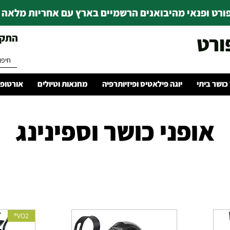
רט ופנאי מהיבואנים הרשמיים בארץ עם אחריות מלאה | ince 1978
ורט
התקשרו 
 כושר ביתי
יוגה פילאטיס ופיזיותרפיה
מחנאות וטיולים
אורטופד
אופני כושר וספינינג
VO2®