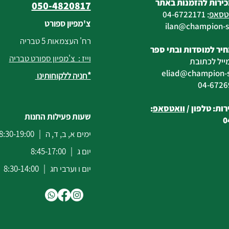
כירות להזמנות באתר
050-4820817
טסאפ
:
04-6722171
צ'מפיון ספורט
@champion-sp
רח' העצמאות 5 טבריה
יר למוסדות ובתי ספר
וייז : צ'מפיון ספורט טבריה
ייל לכתובת
eliad
@champion-sp
*חניה ללקוחותינו
ות: טלפון /
וואטסאפ
:
שעות פעילות החנות
0
ימים א, ב, ד, ה | 8:30-19:00
יום ג | 8:45-17:00
יום ו וערבי חג | 8:30-14:00