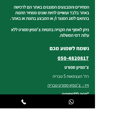
המחירים והמבצעים המוצגים באתר הם לרכישה
באתר בלבד ועשויים להיות שונים ממחיר החנות
בהתאם לסוג המוצר ו/ או המבצע בחנות או באתר.
ניתן לאסוף את הקנייה בחנויות צ'מפיון ספורט ללא
עלות דמי המשלוח.
נשמח לשמוע מכם
050-4820817
צ'מפיון ספורט
רח' העצמאות 5 טבריה
וייז : צ'מפיון ספורט טבריה
*חניה ללקוחותינו
שעות פעילות החנות
ימים א, ב, ד, ה | 8:30-19:00
יום ג | 8:45-17:00
יום ו וערבי חג | 8:30-14:00