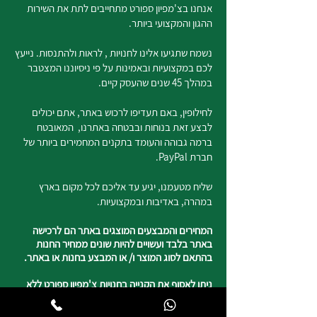
אנחנו בצ'מפיון ספורט מתחייבים לתת את השירות
ההגון והמקצועי ביותר.
נשמח שתגיעו אלינו לחנויות , לראות ולהתנסות. נייעץ
לכם במקצועיות ובאמינות על פי ניסיוננו המצטבר
במהלך 45 שנים שהעסק קיים.
לחילופין, באם תעדיפו לרכוש באתר, אתם יכולים
לבצע זאת בנוחות ובבטחה באתרנו, המאובטח
ברמה גבוהה והעומד בתקנים המחמירים ביותר של
חברת PayPal.
שליח מטעמנו, יגיע עד אליכם לכל מקום בארץ
במהרה, באדיבות ובמקצועיות.
המחירים והמבצעים המוצגים באתר הם לרכישה
באתר בלבד ועשויים להיות שונים ממחיר החנות
בהתאם לסוג המוצר ו/ או המבצע בחנות או באתר.
ניתן לאסוף את הקנייה בחנויות צ'מפיון ספורט ללא
עלות דמי המשלוח.