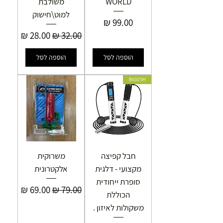
WORLD
משולבת
למוט\חישוק
מחיר
מחיר רגיל
מחיר מבצע
הוספה לסל
הוספה לסל
BIGOSH
חבל קפיצה
משרוקית
מקצועי - דלגית
אלקטרונית
סופרת ייחודית
מחיר רגיל
מחיר מבצע
הכוללת
משקולות לאיזון .