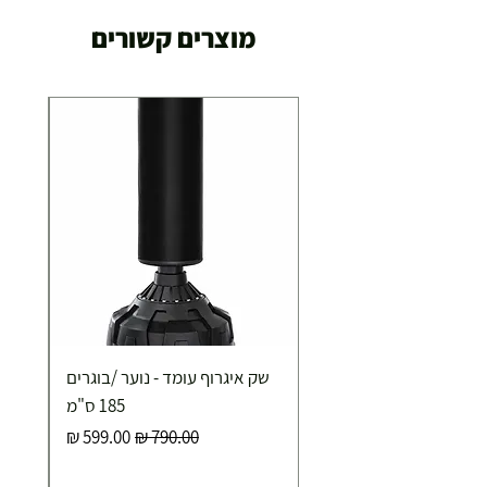
מוצרים קשורים
שק איגרוף עומד - נוער /בוגרים
185 ס"מ
מחיר רגיל
מחיר מבצע