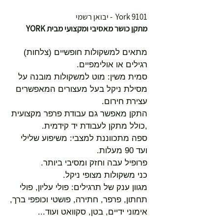
York 9101 - יבואן רשמי
מתקן כושר מאסיבי ומקצועי מבית YORK
מתאים למשקולות חופשיים (צלחות)
רגילים או אולימפיים.
סמית משין: מוט למשקולות מובנה על
מסילת ניקל בעל מעצורים המאפשרים
עצירת חירום.
התקן מאפשר גם עבודת פרפר מקצועית
,כולל מתקן לעבודת יד קידמית.
ספה מתכווננת למצבי: משיפוע שלילי
ועד 90 מעלות.
פרופיל עבה וחזק ומסיבי ביותר.
כני משקולות מצופי ניקל.
מגוון ענק של תרגילים: פולי עליון, פולי
תחתון, פרפר, חתירה, פושטי וכופפי ברך,
אימוני ידיים, בטן, סקוואט ועוד...