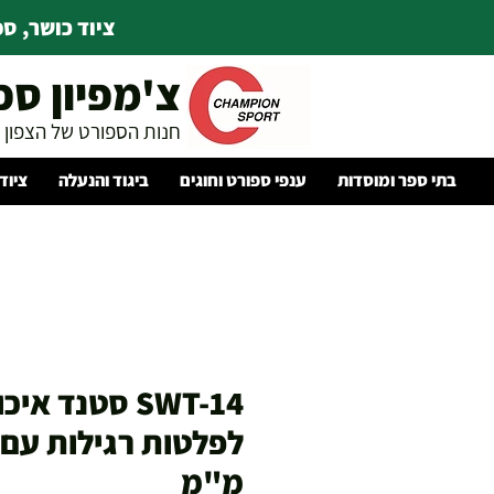
ציוד כושר, ספו
צ'מפיון ספ
חנות הספורט של הצפון
בתי ספר ומוסדות
ענפי ספורט וחוגים
ביגוד והנעלה
ציוד
SWT-14 סטנד א
מ"מ