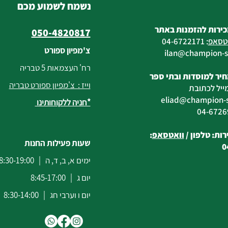
נשמח לשמוע מכם
כירות להזמנות באתר
050-4820817
טסאפ
:
04-6722171
צ'מפיון ספורט
@champion-sp
רח' העצמאות 5 טבריה
יר למוסדות ובתי ספר
וייז : צ'מפיון ספורט טבריה
ייל לכתובת
eliad
@champion-sp
*חניה ללקוחותינו
ות: טלפון /
וואטסאפ
:
שעות פעילות החנות
0
ימים א, ב, ד, ה | 8:30-19:00
יום ג | 8:45-17:00
יום ו וערבי חג | 8:30-14:00