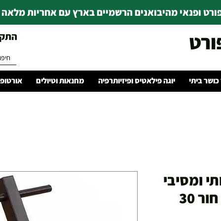
רט ופנאי מהיבואנים הרשמיים בארץ עם אחריות מלאה | ince 1978
ורט
התקשרו 
 כושר ביתי
יוגה פילאטיס ופיזיותרפיה
מחנאות וטיולים
אורטופד
יכותי ומסיבי
לפלטות רגילות עם חור 30