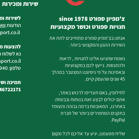
שירות ומכירות
צ'מפיון ספורט since 1978
לשירות ומ
הודעות
ווא
חנויות ספורט וכושר מקצועיות
ort.co.il
ilan
אנחנו בצ'מפיון ספורט מתחייבים לתת את
השירות ההגון והמקצועי ביותר.
להצעות מח
נא לשלוח מ
נשמח שתגיעו אלינו לחנויות , לראות
ort.co.il
ולהתנסות. נייעץ לכם במקצועיות
טלפון: 04-6726940
ובאמינות על פי ניסיוננו המצטבר במהלך
45 שנים שהעסק קיים.
תמיכה ושיר
46722171
לחילופין, באם תעדיפו לרכוש באתר,
אתם יכולים לבצע זאת בנוחות ובבטחה
באתרנו, המאובטח ברמה גבוהה והעומד
בתקנים המחמירים ביותר של חברת
PayPal.
שליח מטעמנו, יגיע עד אליכם לכל מקום