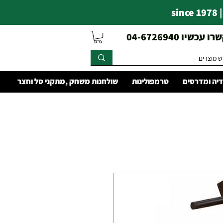
s
עכשיו 04-6726940
יה ומדרסים
טרמפולינות
שולחנות משחק ,מתקני סל וחצר