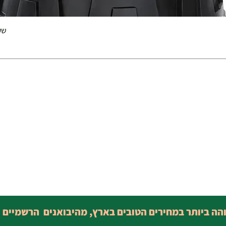
שק 
והה ביותר במחירים הטובים בארץ, מהיבואנים הרשמיים 