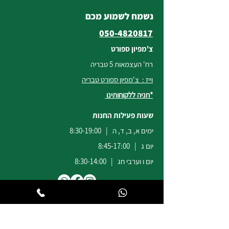
נשמח לשמוע מכם
050-4820817
צ'מפיון ספורט
רח' העצמאות 5 טבריה
וייז : צ'מפיון ספורט טבריה
*חניה ללקוחותינו
שעות פעילות החנות
ימים א, ב, ד, ה | 8:30-19:00
יום ג | 8:45-17:00
יום ו וערבי חג | 8:30-14:00
לשירות ומכירות להזמנות באתר
הודעות
וואטסאפ
:
04-6722171
@champion-sport.co.il
ilan