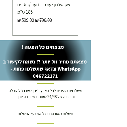
שק איגרוף עומד - נוער /בוגרים
185 ס"מ
מחיר רגיל
מחיר מבצע
מנצחים כל הצעה !
מצאתם מחיר זול יותר ?! נשמח לקישור ב
WhatsApp ונדאג שתשלמו פחות -
046722171
משלוחים מהירים לכל הארץ. ניתן לשדרג להובלה
והרכבה של 24/48 שעות במידת הצורך
תשלום מאובטח בכל אמצעי התשלום