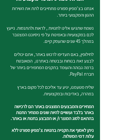
אנחנו בצ'מפיון ספורט מתחייבים לתת את השירות
ההגון והמקצועי ביותר.
נשמח שתגיעו אלינו לחנויות , לראות ולהתנסות. נייעץ
לכם במקצועיות ובאמינות על פי ניסיוננו המצטבר
במהלך 45 שנים שהעסק קיים.
לחילופין, באם תעדיפו לרכוש באתר, אתם יכולים
לבצע זאת בנוחות ובבטחה באתרנו, המאובטח
ברמה גבוהה והעומד בתקנים המחמירים ביותר של
חברת PayPal.
שליח מטעמנו, יגיע עד אליכם לכל מקום בארץ
במהרה, באדיבות ובמקצועיות.
המחירים והמבצעים המוצגים באתר הם לרכישה
באתר בלבד ועשויים להיות שונים ממחיר החנות
בהתאם לסוג המוצר ו/ או המבצע בחנות או באתר.
ניתן לאסוף את הקנייה בחנויות צ'מפיון ספורט ללא
עלות דמי המשלוח.