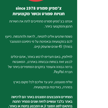
צ'מפיון ספורט since 1978
חנויות ספורט וכושר מקצועיות
אנחנו בצ'מפיון ספורט מתחייבים לתת את השירות
ההגון והמקצועי ביותר.
נשמח שתגיעו אלינו לחנויות , לראות ולהתנסות. נייעץ
לכם במקצועיות ובאמינות על פי ניסיוננו המצטבר
במהלך 45 שנים שהעסק קיים.
לחילופין, באם תעדיפו לרכוש באתר, אתם יכולים
לבצע זאת בנוחות ובבטחה באתרנו, המאובטח
ברמה גבוהה והעומד בתקנים המחמירים ביותר של
חברת PayPal.
שליח מטעמנו, יגיע עד אליכם לכל מקום בארץ
במהרה, באדיבות ובמקצועיות.
המחירים והמבצעים המוצגים באתר הם לרכישה
באתר בלבד ועשויים להיות שונים ממחיר החנות
בהתאם לסוג המוצר ו/ או המבצע בחנות או באתר.