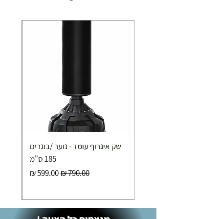
שק איגרוף עומד - נוער /בוגרים
185 ס"מ
מחיר רגיל
מחיר מבצע