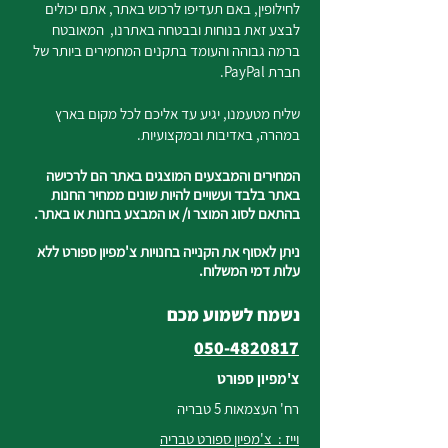
לחילופין, באם תעדיפו לרכוש באתר, אתם יכולים
לבצע זאת בנוחות ובבטחה באתרנו, המאובטח
ברמה גבוהה והעומד בתקנים המחמירים ביותר של
חברת PayPal.
שליח מטעמנו, יגיע עד אליכם לכל מקום בארץ
במהרה, באדיבות ובמקצועיות.
המחירים והמבצעים המוצגים באתר הם לרכישה
באתר בלבד ועשויים להיות שונים ממחיר החנות
בהתאם לסוג המוצר ו/ או המבצע בחנות או באתר.
ניתן לאסוף את הקנייה בחנויות צ'מפיון ספורט ללא
עלות דמי המשלוח.
נשמח לשמוע מכם
050-4820817
צ'מפיון ספורט
רח' העצמאות 5 טבריה
וייז : צ'מפיון ספורט טבריה