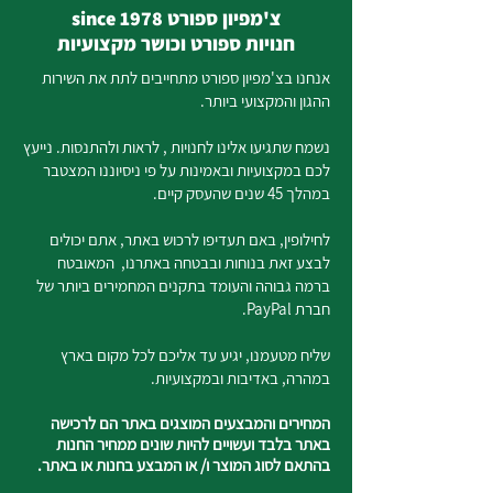
צ'מפיון ספורט since 1978
חנויות ספורט וכושר מקצועיות
אנחנו בצ'מפיון ספורט מתחייבים לתת את השירות
ההגון והמקצועי ביותר.
נשמח שתגיעו אלינו לחנויות , לראות ולהתנסות. נייעץ
לכם במקצועיות ובאמינות על פי ניסיוננו המצטבר
במהלך 45 שנים שהעסק קיים.
לחילופין, באם תעדיפו לרכוש באתר, אתם יכולים
לבצע זאת בנוחות ובבטחה באתרנו, המאובטח
ברמה גבוהה והעומד בתקנים המחמירים ביותר של
חברת PayPal.
שליח מטעמנו, יגיע עד אליכם לכל מקום בארץ
במהרה, באדיבות ובמקצועיות.
המחירים והמבצעים המוצגים באתר הם לרכישה
באתר בלבד ועשויים להיות שונים ממחיר החנות
בהתאם לסוג המוצר ו/ או המבצע בחנות או באתר.