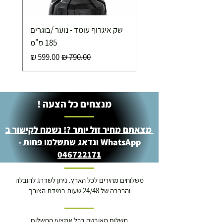
שק איגרוף עומד - נוער /בוגרים
185 ס"מ
מחיר רגיל
מחיר מבצע
מנצחים כל הצעה !
מצאתם מחיר זול יותר ?! נשמח לקישור ב
WhatsApp ונדאג שתשלמו פחות -
046722171
משלוחים מהירים לכל הארץ. ניתן לשדרג להובלה
והרכבה של 24/48 שעות במידת הצורך
תשלום מאובטח בכל אמצעי התשלום