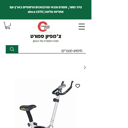
ציוד כושר, ספורט ופנאי מהיבואנים הרשמיים בארץ עם
אחריות מלאה | since 1978
צ'מפיון ספורט
חנות הספורט של הצפון