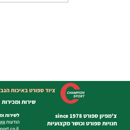
ציוד ספורט באיכות הגב
שירות ומכירות
צ'מפיון ספורט since 1978
לשירות ומ
הודעות
ווא
חנויות ספורט וכושר מקצועיות
ort.co.il
ilan