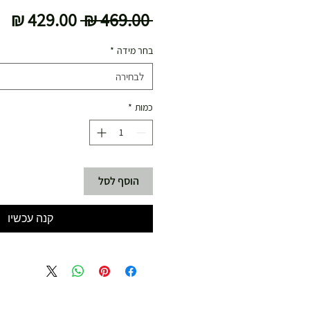
מחיר
מח
 ‏469.00 ‏₪ 
רגיל
מב
בחר מידה
*
לבחירה
כמות
*
הוסף לסל
קנה עכשיו