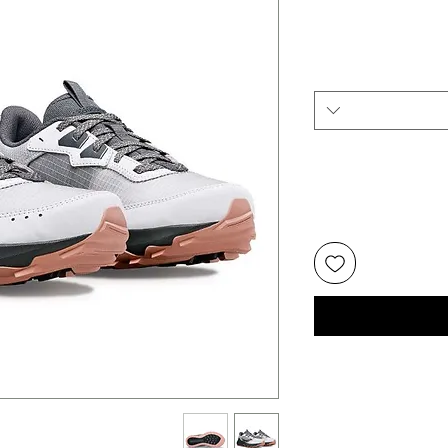
יר
צע