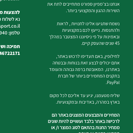
אנחנו בצ'מפיון ספורט מתחייבים לתת את
השירות ההגון והמקצועי ביותר.
להצעות מח
נא לשלוח מ
נשמח שתגיעו אלינו לחנויות , לראות
ort.co.il
ולהתנסות. נייעץ לכם במקצועיות
טלפון: 04-6726940
ובאמינות על פי ניסיוננו המצטבר במהלך
45 שנים שהעסק קיים.
תמיכה ושיר
46722171
לחילופין, באם תעדיפו לרכוש באתר,
אתם יכולים לבצע זאת בנוחות ובבטחה
באתרנו, המאובטח ברמה גבוהה והעומד
בתקנים המחמירים ביותר של חברת
PayPal.
שליח מטעמנו, יגיע עד אליכם לכל מקום
בארץ במהרה, באדיבות ובמקצועיות.
המחירים והמבצעים המוצגים באתר הם
לרכישה באתר בלבד ועשויים להיות שונים
ממחיר החנות בהתאם לסוג המוצר ו/ או