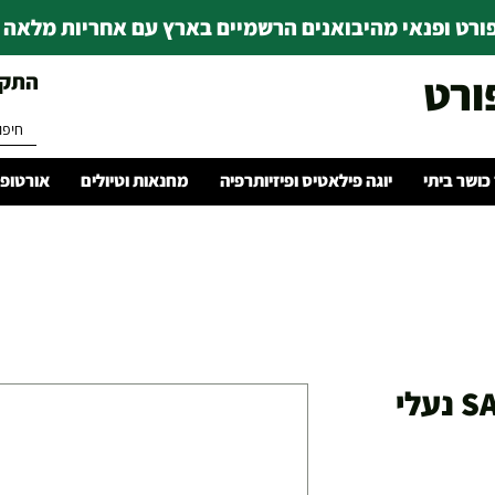
רט ופנאי מהיבואנים הרשמיים בארץ עם אחריות מלאה | ince 1978
ורט
התקשרו 
 כושר ביתי
יוגה פילאטיס ופיזיותרפיה
מחנאות וטיולים
אורטופד
SAUCONY AURA TR נעלי