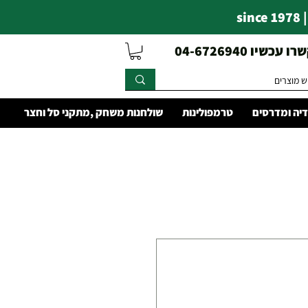
s
עכשיו 04-6726940
יה ומדרסים
טרמפולינות
שולחנות משחק ,מתקני סל וחצר