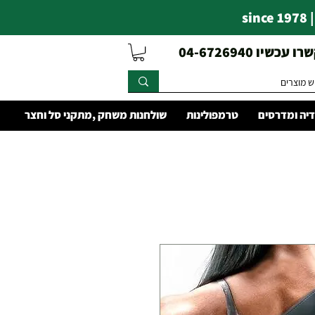
s
עכשיו 04-6726940
יה ומדרסים
טרמפולינות
שולחנות משחק ,מתקני סל וחצר