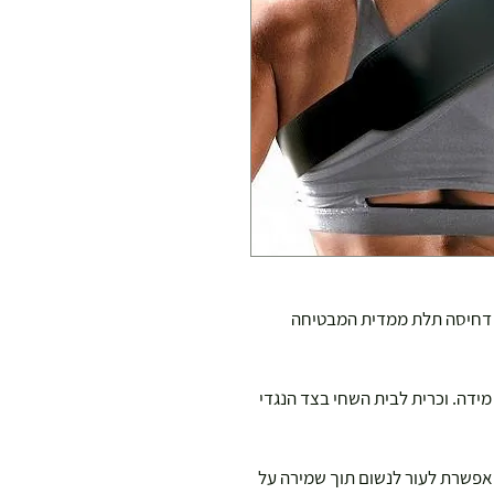
 מניאופרן נושם 3 מ"מ עם דחיסה תלת ממדית המבטיחה
דה. וכרית לבית השחי בצד הנגדי
נולוגיית "AirLock System" המאפשרת לעור לנשום תוך שמירה על