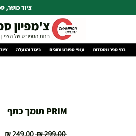
ציוד כושר, ספו
צ'מפיון ספ
חנות הספורט של הצפון
בתי ספר ומוסדות
ענפי ספורט וחוגים
ביגוד והנעלה
ציוד
PRIM תומך כתף
מחיר
מח
 ‏299.00 ‏₪ 