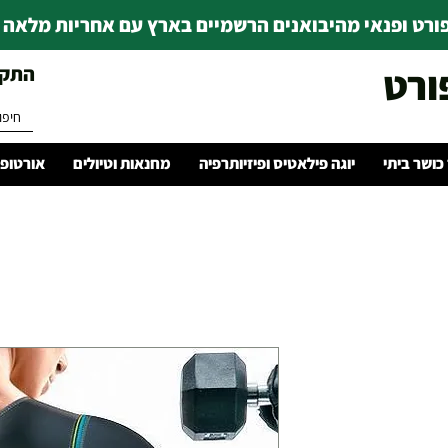
רט ופנאי מהיבואנים הרשמיים בארץ עם אחריות מלאה | ince 1978
ורט
התקשרו 
 כושר ביתי
יוגה פילאטיס ופיזיותרפיה
מחנאות וטיולים
אורטופד
יר