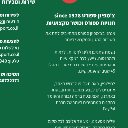
שירות ומכירות
צ'מפיון ספורט since 1978
לשירות ומ
הודעות
ווא
חנויות ספורט וכושר מקצועיות
ort.co.il
ilan
אנחנו בצ'מפיון ספורט מתחייבים לתת את
השירות ההגון והמקצועי ביותר.
להצעות מח
נא לשלוח מ
נשמח שתגיעו אלינו לחנויות , לראות
ort.co.il
ולהתנסות. נייעץ לכם במקצועיות
טלפון: 04-6726940
ובאמינות על פי ניסיוננו המצטבר במהלך
45 שנים שהעסק קיים.
תמיכה ושיר
46722171
לחילופין, באם תעדיפו לרכוש באתר,
אתם יכולים לבצע זאת בנוחות ובבטחה
באתרנו, המאובטח ברמה גבוהה והעומד
בתקנים המחמירים ביותר של חברת
PayPal.
שליח מטעמנו, יגיע עד אליכם לכל מקום
בארץ במהרה, באדיבות ובמקצועיות.