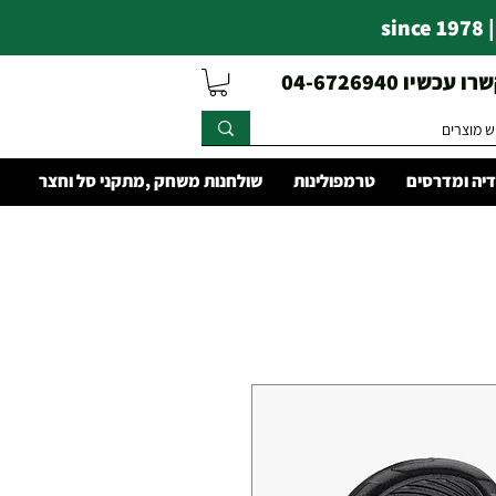
s
עכשיו 04-6726940
יה ומדרסים
טרמפולינות
שולחנות משחק ,מתקני סל וחצר