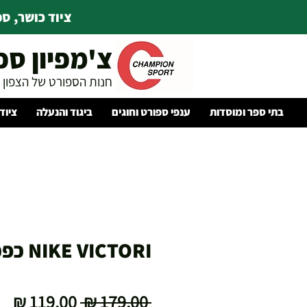
ציוד כושר, ספו
צ'מפיון ספ
חנות הספורט של הצפון
בתי ספר ומוסדות
ענפי ספורט וחוגים
ביגוד והנעלה
ציוד
NIKE VICTORI כפכפי גברים
מחיר
מח
 ‏179.00 ‏₪ 