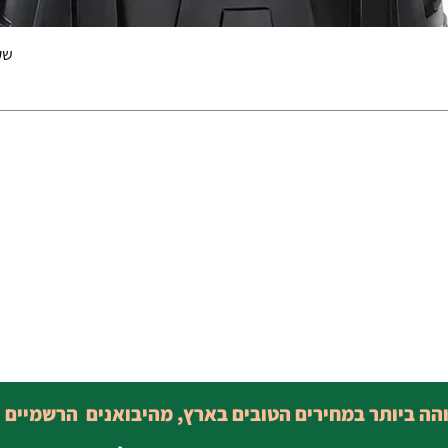
שק 
והה ביותר במחירים הטובים בארץ, מהיבואנים הרשמיים 