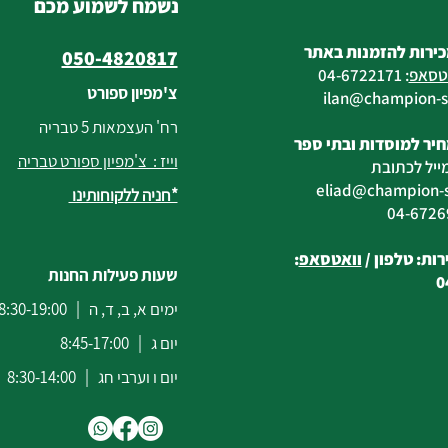
נשמח לשמוע מכם
כירות להזמנות באתר
050-4820817
טסאפ
:
04-6722171
צ'מפיון ספורט
@champion-sp
רח' העצמאות 5 טבריה
יר למוסדות ובתי ספר
וייז : צ'מפיון ספורט טבריה
ייל לכתובת
eliad
@champion-sp
*חניה ללקוחותינו
ות: טלפון /
וואטסאפ
:
שעות פעילות החנות
0
ימים א, ב, ד, ה | 8:30-19:00
יום ג | 8:45-17:00
יום ו וערבי חג | 8:30-14:00