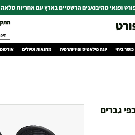
רט ופנאי מהיבואנים הרשמיים בארץ עם אחריות מלאה | ince 1978
ורט
התקשרו 
 כושר ביתי
יוגה פילאטיס ופיזיותרפיה
מחנאות וטיולים
אורטופד
יר