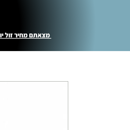
איסוף עצמי ללא עלות מסניף טבריה . רחוב ה
מוצרי כושר ( בלבד) ניתן לאסוף ממחסני הח
התנופה 6
מצאתם מחיר זול יותר ?! נשמח לקישור 