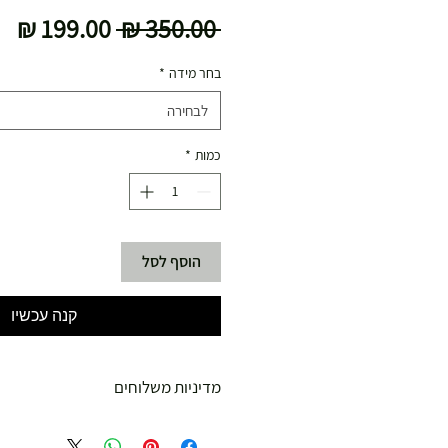
מחיר
מח
 ‏350.00 ‏₪ 
רגיל
מב
בחר מידה
*
לבחירה
כמות
*
הוסף לסל
קנה עכשיו
מדיניות משלוחים
משלוח עד הבית חינם מ 299 ש"ח ומעלה .
עד 299 ש"ח :