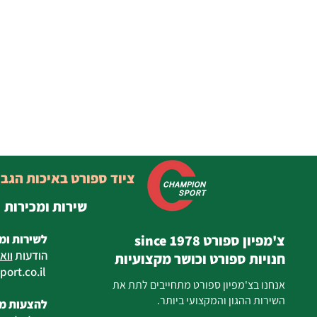
ציוד ספורט באיכות הגב
שירות ומכירות
צ'מפיון ספורט since 1978
לשירות ומ
הודעות
ווא
חנויות ספורט וכושר מקצועיות
ort.co.il
ilan
אנחנו בצ'מפיון ספורט מתחייבים לתת את
השירות ההגון והמקצועי ביותר.
להצעות מח