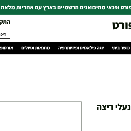
רט ופנאי מהיבואנים הרשמיים בארץ עם אחריות מלאה | ince 1978
ורט
התקשרו 
 כושר ביתי
יוגה פילאטיס ופיזיותרפיה
מחנאות וטיולים
אורטופד
Nike Revoluti נעלי ריצה