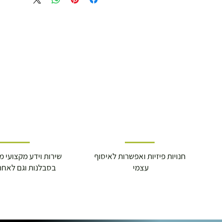
משלוח דואר רשום ( למוצרים עד 5 קג' )
19.00 ₪
עד 7 ימי עסקים
משלוח מהיר עד הבית ( עד 20 ק"ג)
29.00 ₪
תוך 2-3 ימי עסקים
חנויות פיזיות ואפשרות לאיסוף
שירות וידע מקצועי משנת
תוספת התקנה למכשירי כושר / מתקני חצר 
עצמי
בסבלנות וגם לאחר
250.00 ₪
כ-7 ימי עסקים