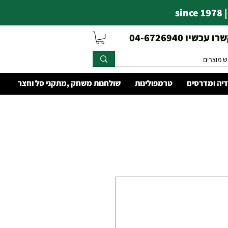
s
עכשיו 04-6726940
יה ומדרסים
טרמפולינות
שולחנות משחק ,מתקני סל וחצר