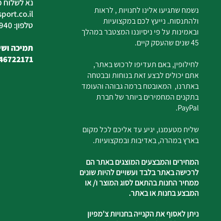
נא לשלוח מ
נשמח שתגיעו אלינו לחנויות , לראות
ort.co.il
ולהתנסות. נייעץ לכם במקצועיות
טלפון: 04-6726940
ובאמינות על פי ניסיוננו המצטבר במהלך
45 שנים שהעסק קיים.
תמיכה ושיר
46722171
לחילופין, באם תעדיפו לרכוש באתר,
אתם יכולים לבצע זאת בנוחות ובבטחה
באתרנו, המאובטח ברמה גבוהה והעומד
בתקנים המחמירים ביותר של חברת
PayPal.
שליח מטעמנו, יגיע עד אליכם לכל מקום
בארץ במהרה, באדיבות ובמקצועיות.
המחירים והמבצעים המוצגים באתר הם
לרכישה באתר בלבד ועשויים להיות שונים
ממחיר החנות בהתאם לסוג המוצר ו/ או
המבצע בחנות או באתר.
ניתן לאסוף את הקנייה בחנויות צ'מפיון