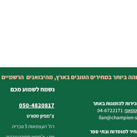
והה ביותר במחירים הטובים בארץ, מהיבואנים הרשמיים 
נשמח לשמוע מכם
כירות להזמנות באתר
050-4820817
טסאפ
:
04-6722171
צ'מפיון ספורט
@champion-sp
רח' העצמאות 5 טבריה
יר למוסדות ובתי ספר
וייז : צ'מפיון ספורט טבריה