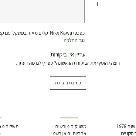
כפכפי Nike Kawa קלים מאוד במשקל עם קצף רך.
נגד החלקה
עדיין אין ביקורות
רוצה להוסיף את הביקורת הראשונה? ספר/י לנו מה דעתך.
כתיבת ביקורת
ושולחנות משחק
עצמאות 5
ברה בת"א - רחוב שביל
 1978
משווקים מורשים -
תשלום מא
 הקנייה
אחריות יבואן רשמי
ה