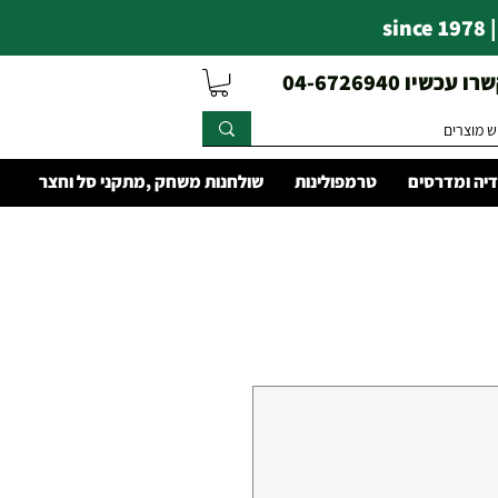
s
עכשיו 04-6726940
יה ומדרסים
טרמפולינות
שולחנות משחק ,מתקני סל וחצר