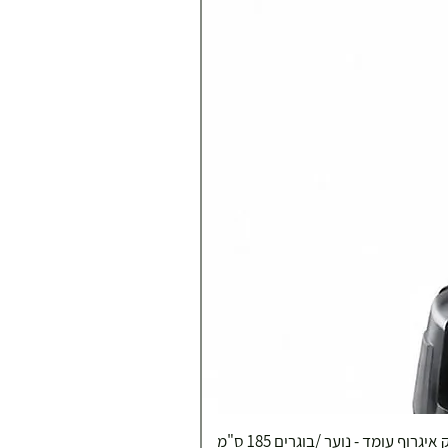
איגרוף עומד - נוער /בוגרים 185 ס"מ