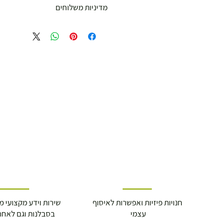
מדיניות משלוחים
קנייתכם איתנו בטוחה !
משלוח עד הבית חינם מ 299 ש"ח ומעלה .
עד סכום 299 ש"ח :
משלוח דואר רשום ( למוצרים עד 5 קג' )
19.00 ₪
עד 7 ימי עסקים
משלוח מהיר עד הבית ( עד 20 ק"ג)
29.00 ₪
תוך 2-3 ימי עסקים
תוספת התקנה למכשירי כושר / מתקני חצר 
250.00 ₪
כ-7 ימי עסקים
איסוף עצמי ללא עלות מסניף טבריה . רחוב ה
מוצרי כושר ( בלבד) ניתן לאסוף ממחסני הח
התנופה 6
חנויות פיזיות ואפשרות לאיסוף
שירות וידע מקצועי משנת
עצמי
בסבלנות וגם לאחר