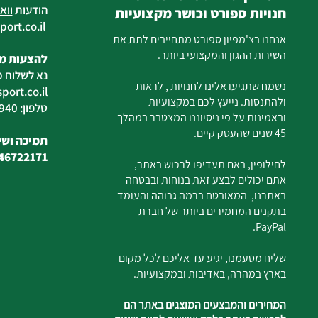
הודעות
ווא
חנויות ספורט וכושר מקצועיות
ort.co.il
ilan
אנחנו בצ'מפיון ספורט מתחייבים לתת את
השירות ההגון והמקצועי ביותר.
להצעות מח
נא לשלוח מ
נשמח שתגיעו אלינו לחנויות , לראות
ort.co.il
ולהתנסות. נייעץ לכם במקצועיות
טלפון: 04-6726940
ובאמינות על פי ניסיוננו המצטבר במהלך
45 שנים שהעסק קיים.
תמיכה ושיר
46722171
לחילופין, באם תעדיפו לרכוש באתר,
אתם יכולים לבצע זאת בנוחות ובבטחה
באתרנו, המאובטח ברמה גבוהה והעומד
בתקנים המחמירים ביותר של חברת
PayPal.
שליח מטעמנו, יגיע עד אליכם לכל מקום
בארץ במהרה, באדיבות ובמקצועיות.
המחירים והמבצעים המוצגים באתר הם