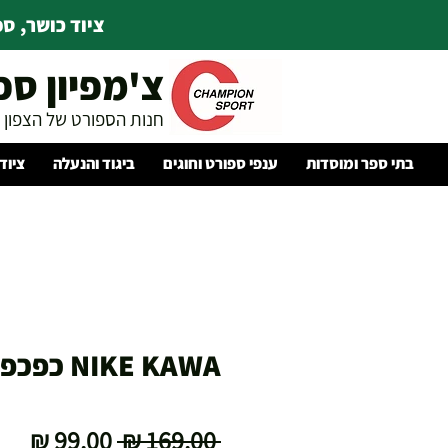
ציוד כושר, ספו
צ'מפיון ספ
חנות הספורט של הצפון
בתי ספר ומוסדות
ענפי ספורט וחוגים
ביגוד והנעלה
ציוד
NIKE KAWA כפכפי נשים
מחיר
מחי
 ‏169.00 ‏₪ 