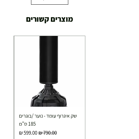
מוצרים קשורים
שק איגרוף עומד - נוער /בוגרים
185 ס"מ
מחיר רגיל
מחיר מבצע