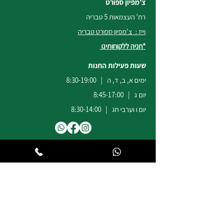
צ'מפיון ספורט
רח' העצמאות 5 טבריה
וייז : צ'מפיון ספורט טבריה
*חניה ללקוחותינו
שעות פעילות החנות
ימים א, ב, ד, ה | 8:30-19:00
יום ג | 8:45-17:00
יום ו וערבי חג | 8:30-14:00
לשירות ומכירות להזמנות באתר
הודעות
וואטסאפ
:
04-6722171
@champion-sport.co.il
ilan
להצעות מחיר למוסדות ובתי ספר
נא לשלוח מייל לכתובת
eliad
@champion-sport.co.il
טלפון:
04-6726940