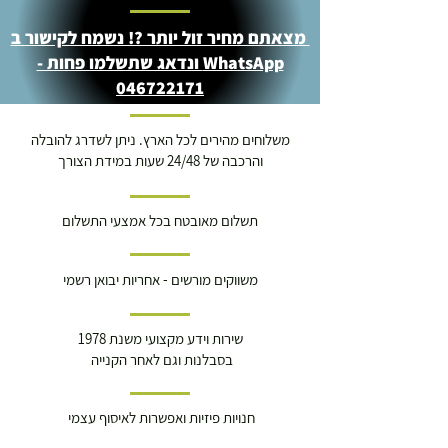
מצאתם מחיר זול יותר ?! נשמח לקישור ב
WhatsApp ונדאג שתשלמו פחות -
046722171
משלוחים מהירים לכל הארץ. ניתן לשדרג להובלה
והרכבה של 24/48 שעות במידת הצורך
תשלום מאובטח בכל אמצעי התשלום
משווקים מורשים - אחריות יבואן רשמי
שירות וידע מקצועי משנת 1978
בסבלנות וגם לאחר הקנייה
חנויות פיזיות ואפשרות לאיסוף עצמי