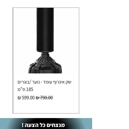
שק איגרוף עומד - נוער /בוגרים
185 ס"מ
מחיר רגיל
מחיר מבצע
מנצחים כל הצעה !