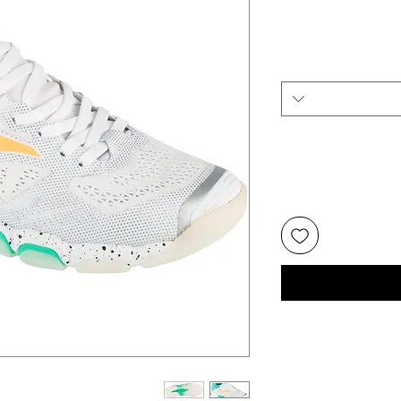
יר
צע