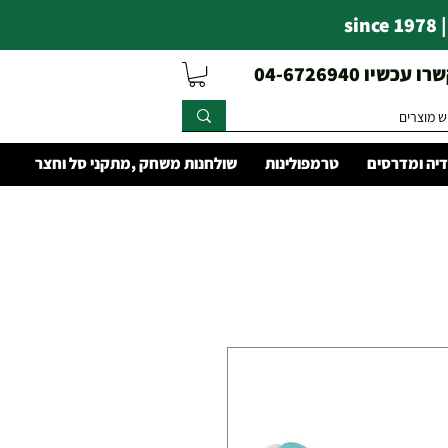
s
עכשיו 04-6726940
יה ומדרסים
טרמפולינות
שולחנות משחק ,מתקני סל וחצר