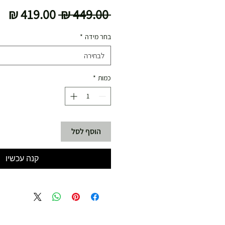
מחיר
מח
 ‏449.00 ‏₪ 
רגיל
מב
בחר מידה
*
לבחירה
כמות
*
הוסף לסל
קנה עכשיו