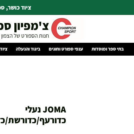
ציוד כושר, ספו
צ'מפיון ספ
חנות הספורט של הצפון
בתי ספר ומוסדות
ענפי ספורט וחוגים
ביגוד והנעלה
ציוד
JOMA נעלי
כדורעף/כדורשת/כד