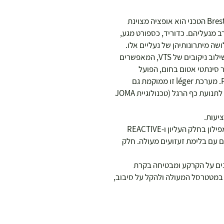
נעלי כדוריד/כדורעף/כדורשת לנשים. דגם Breston הטכני הוא אופציה מצוינת
 מנעליהם. כדוריד, כספורט מגע,
שה מיתרונותיהן של נעליים אלו.
הגזרה עשויה מפאנלים מרשת נושמת הודות לשילוב ניקובים של VTS, המאפשרים
ר סינתטי אטום בחום, הפועל
באזורים רגישים כמו טכנולוגיית PROTECTION. מערכת léger זו ממוקמת גם
באזורים הדורשים תמיכה נוספת מבלי להפריע לתנועת כף הרגל (טכנולוגיית JOMA
יעות.
סוליית הביניים FULL DUAL PULSOR עשויה מפילון בחלק העליון ו-REACTIVE
יים עם בלימת זעזועים מעולה. חלק
נה משאירה סימנים על הקרקע ומבטיחה בקרת
El מבנה ROTATION לתמיכה במטטרסל המעולה ולהקל על סיבוב,