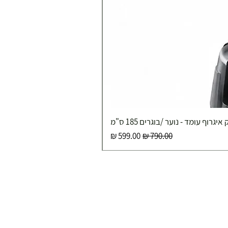
איגרוף עומד - נוער /בוגרים 185 ס"מ
מחיר רגיל
מחיר מבצע