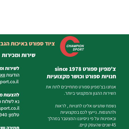
ציוד ספורט באיכות הגב
שירות ומכירות
צ'מפיון ספורט since 1978
לשירות ומ
הודעות
ווא
חנויות ספורט וכושר מקצועיות
ort.co.il
ilan
אנחנו בצ'מפיון ספורט מתחייבים לתת את
השירות ההגון והמקצועי ביותר.
להצעות מח
נא לשלוח מ
נשמח שתגיעו אלינו לחנויות , לראות
ort.co.il
ולהתנסות. נייעץ לכם במקצועיות
טלפון: 04-6726940
ובאמינות על פי ניסיוננו המצטבר במהלך
45 שנים שהעסק קיים.
תמיכה ושיר