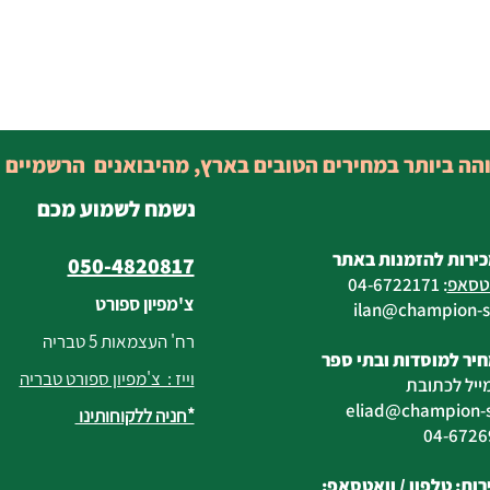
והה ביותר במחירים הטובים בארץ, מהיבואנים הרשמיים 
נשמח לשמוע מכם
כירות להזמנות באתר
050-4820817
טסאפ
:
04-6722171
צ'מפיון ספורט
@champion-sp
רח' העצמאות 5 טבריה
יר למוסדות ובתי ספר
וייז : צ'מפיון ספורט טבריה
ייל לכתובת
eliad
@champion-sp
*חניה ללקוחותינו
ות: טלפון /
וואטסאפ
: