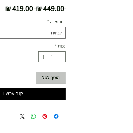
מחיר
מח
 ‏449.00 ‏₪ 
רגיל
מב
בחר מידה
*
לבחירה
כמות
*
הוסף לסל
קנה עכשיו