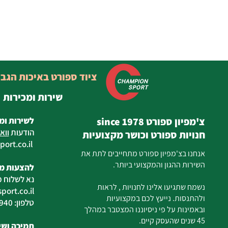
ציוד ספורט באיכות הגב
שירות ומכירות
צ'מפיון ספורט since 1978
לשירות ומ
הודעות
ווא
חנויות ספורט וכושר מקצועיות
ort.co.il
ilan
אנחנו בצ'מפיון ספורט מתחייבים לתת את
השירות ההגון והמקצועי ביותר.
להצעות מח
נא לשלוח מ
נשמח שתגיעו אלינו לחנויות , לראות
ort.co.il
ולהתנסות. נייעץ לכם במקצועיות
טלפון: 04-6726940
ובאמינות על פי ניסיוננו המצטבר במהלך
45 שנים שהעסק קיים.
תמיכה ושיר