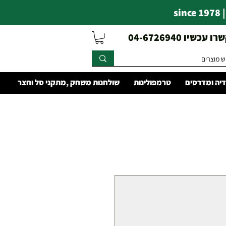
s
עכשיו 04-6726940
יה ומדרסים
טרמפולינות
שולחנות משחק ,מתקני סל וחצר