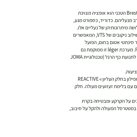
נעלי כדוריד/כדורעף/כדורשת לנשים. דגם Breston הטכני הוא אופציה מצוינת
 מנעליהם. כדוריד, כספורט מגע,
שה מיתרונותיהן של נעליים אלו.
הגזרה עשויה מפאנלים מרשת נושמת הודות לשילוב ניקובים של VTS, המאפשרים
ר סינתטי אטום בחום, הפועל
באזורים רגישים כמו טכנולוגיית PROTECTION. מערכת léger זו ממוקמת גם
באזורים הדורשים תמיכה נוספת מבלי להפריע לתנועת כף הרגל (טכנולוגיית JOMA
יעות.
סוליית הביניים FULL DUAL PULSOR עשויה מפילון בחלק העליון ו-REACTIVE
יים עם בלימת זעזועים מעולה. חלק
נה משאירה סימנים על הקרקע ומבטיחה בקרת
El מבנה ROTATION לתמיכה במטטרסל המעולה ולהקל על סיבוב,