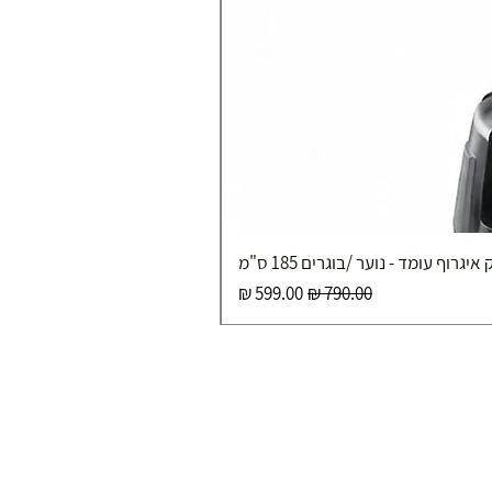
איגרוף עומד - נוער /בוגרים 185 ס"מ
מחיר רגיל
מחיר מבצע