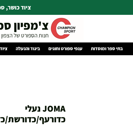
ציוד כושר, ספו
צ'מפיון ספ
חנות הספורט של הצפון
בתי ספר ומוסדות
ענפי ספורט וחוגים
ביגוד והנעלה
ציוד
JOMA נעלי
כדורעף/כדורשת/כד