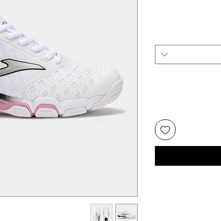
יר
צע