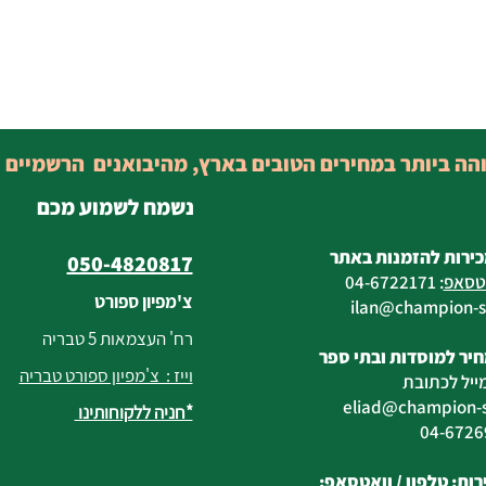
והה ביותר במחירים הטובים בארץ, מהיבואנים הרשמיים 
נשמח לשמוע מכם
כירות להזמנות באתר
050-4820817
טסאפ
:
04-6722171
צ'מפיון ספורט
@champion-sp
רח' העצמאות 5 טבריה
יר למוסדות ובתי ספר
וייז : צ'מפיון ספורט טבריה
ייל לכתובת
eliad
@champion-sp
*חניה ללקוחותינו
ות: טלפון /
וואטסאפ
: