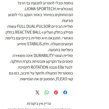
נוספת מבלי להפריע לתנועת כף הרגל
(טכנולוגיית JOMA SPORTECH).
הם מחוזקים במיוחד באזור העקב כדי למנוע
פציעות.
סוליית הביניים FULL DUAL PULSOR עשויה
מפילון בחלק העליון ו-REACTIVE BALL בחלק
האחורי. התוצאה היא סוליית ביניים עם בלימת
זעזועים מעולה. חלק STABILIS מסייע
בשליטה בתנועה.
סוליית הגומי DURABILITY אינה משאירה
סימנים על הקרקע ומבטיחה בקרת החלקה.
לנעל Elle מבנה ROTATION לתמיכה
במטטרסל המעולה ולהקל על סיבוב, כמו גם
קווי FLEXO, הממטבים את הגמישות.
עדיין אין ביקורות