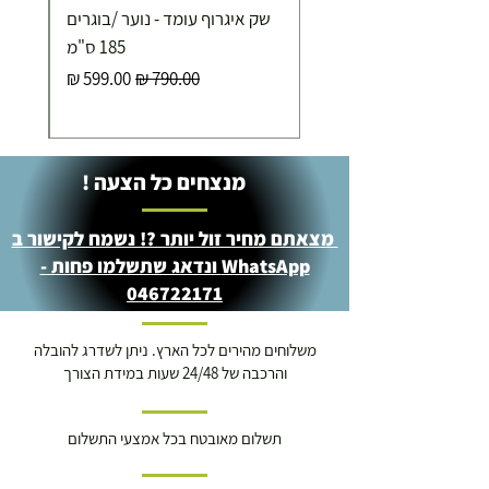
שק איגרוף עומד - נוער /בוגרים
185 ס"מ
מחיר רגיל
מחיר מבצע
מנצחים כל הצעה !
מצאתם מחיר זול יותר ?! נשמח לקישור ב
WhatsApp ונדאג שתשלמו פחות -
046722171
משלוחים מהירים לכל הארץ. ניתן לשדרג להובלה
והרכבה של 24/48 שעות במידת הצורך
תשלום מאובטח בכל אמצעי התשלום