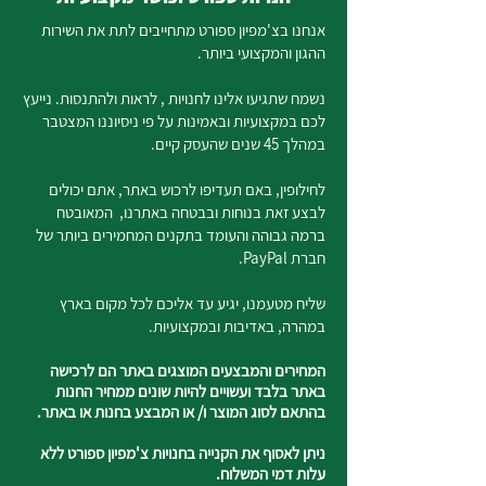
אנחנו בצ'מפיון ספורט מתחייבים לתת את השירות
ההגון והמקצועי ביותר.
נשמח שתגיעו אלינו לחנויות , לראות ולהתנסות. נייעץ
לכם במקצועיות ובאמינות על פי ניסיוננו המצטבר
במהלך 45 שנים שהעסק קיים.
לחילופין, באם תעדיפו לרכוש באתר, אתם יכולים
לבצע זאת בנוחות ובבטחה באתרנו, המאובטח
ברמה גבוהה והעומד בתקנים המחמירים ביותר של
חברת PayPal.
שליח מטעמנו, יגיע עד אליכם לכל מקום בארץ
במהרה, באדיבות ובמקצועיות.
המחירים והמבצעים המוצגים באתר הם לרכישה
באתר בלבד ועשויים להיות שונים ממחיר החנות
בהתאם לסוג המוצר ו/ או המבצע בחנות או באתר.
ניתן לאסוף את הקנייה בחנויות צ'מפיון ספורט ללא
עלות דמי המשלוח.