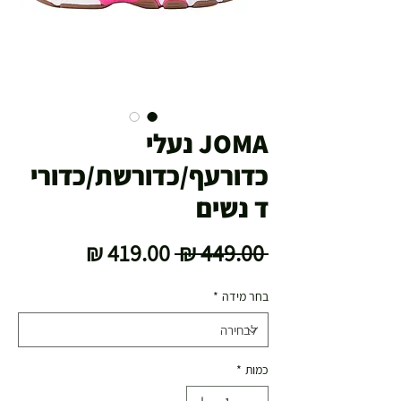
JOMA נעלי
כדורעף/כדורשת/כדורי
ד נשים
מחיר
מחיר
 ‏449.00 ‏₪ 
רגיל
מבצע
בחר מידה
*
כמות
*