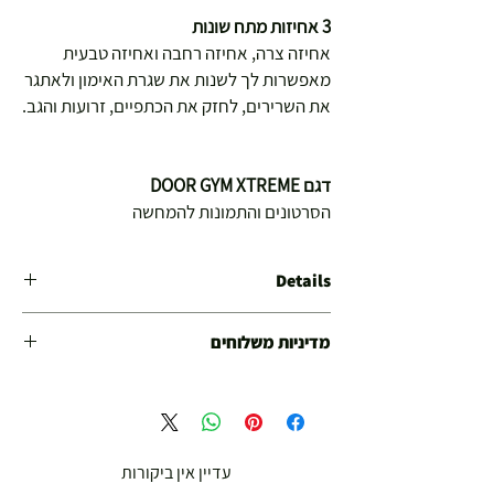
3 אחיזות מתח שונות
אחיזה צרה, אחיזה רחבה ואחיזה טבעית
מאפשרות לך לשנות את שגרת האימון ולאתגר
את השרירים, לחזק את הכתפיים, זרועות והגב.
דגם DOOR GYM XTREME
הסרטונים והתמונות להמחשה
Details
מדיניות משלוחים
משלוח עד הבית חינם מ 299 ש"ח ומעלה .
עד סכום 299 ש"ח :
משלוח דואר רשום ( למוצרים עד 5 קג' )
עדיין אין ביקורות
19.00 ₪