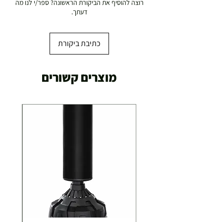
רוצה להוסיף את הביקורת הראשונה? ספר/י לנו מה
עד 7 ימי עסקים
דעתך.
משלוח מהיר עד הבית ( עד 20 ק"ג)
29.00 ₪
כתיבת ביקורת
תוך 2-3 ימי עסקים
תוספת התקנה למכשירי כושר / מתקני חצר ושולחנות
מוצרים קשורים
משחק
250.00 ₪
כ-7 ימי עסקים
איסוף עצמי ללא עלות מסניף טבריה . רחוב העצמאות 5
מוצרי כושר ( בלבד) ניתן לאסוף ממחסני החברה בת"א
- רחוב שביל התנופה 6