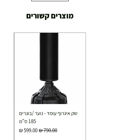
מוצרים קשורים
שק איגרוף עומד - נוער /בוגרים
185 ס"מ
מחיר רגיל
מחיר מבצע