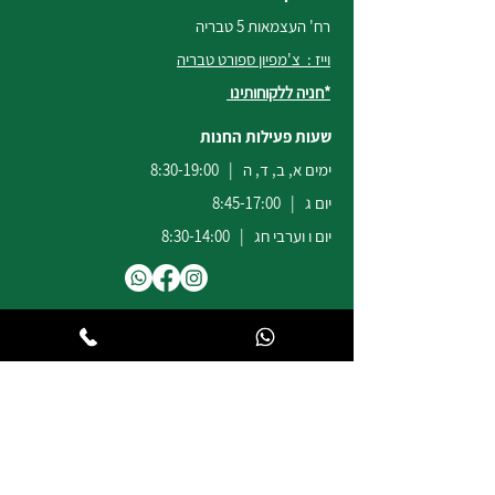
רח' העצמאות 5 טבריה
וייז : צ'מפיון ספורט טבריה
*חניה ללקוחותינו
שעות פעילות החנות
ימים א, ב, ד, ה | 8:30-19:00
יום ג | 8:45-17:00
יום ו וערבי חג | 8:30-14:00
לשירות ומכירות להזמנות באתר
הודעות
וואטסאפ
:
04-6722171
@champion-sport.co.il
ilan
להצעות מחיר למוסדות ובתי ספר
נא לשלוח מייל לכתובת
eliad
@champion-sport.co.il
טלפון:
04-6726940