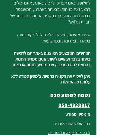
לחילופין, באם תעדיפו לרכוש באתר, אתם יכולים
לבצע זאת בנוחות ובבטחה באתרנו, המאובטח
ברמה גבוהה והעומד בתקנים המחמירים ביותר של
חברת PayPal.
שליח מטעמנו, יגיע עד אליכם לכל מקום בארץ
במהרה, באדיבות ובמקצועיות.
המחירים והמבצעים המוצגים באתר הם לרכישה
באתר בלבד ועשויים להיות שונים ממחיר החנות
בהתאם לסוג המוצר ו/ או המבצע בחנות או באתר.
ניתן לאסוף את הקנייה בחנויות צ'מפיון ספורט ללא
עלות דמי המשלוח.
נשמח לשמוע מכם
050-4820817
צ'מפיון ספורט
רח' העצמאות 5 טבריה
וייז : צ'מפיון ספורט טבריה