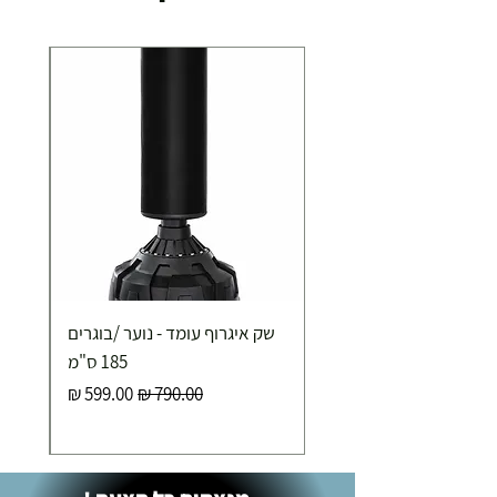
שק איגרוף עומד - נוער /בוגרים
185 ס"מ
מחיר רגיל
מחיר מבצע