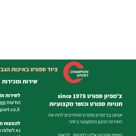
ציוד ספורט באיכות הגב
שירות ומכירות
צ'מפיון ספורט since 1978
לשירות ומ
הודעות
ווא
חנויות ספורט וכושר מקצועיות
ort.co.il
ilan
אנחנו בצ'מפיון ספורט מתחייבים לתת את
השירות ההגון והמקצועי ביותר.
להצעות מח
נא לשלוח מ
נשמח שתגיעו אלינו לחנויות , לראות