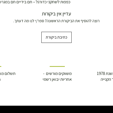
כפפות לשחקני כדורגל – חם בידיים חם במגרש
עדיין אין ביקורות
רוצה להוסיף את הביקורת הראשונה? ספר/י לנו מה דעתך.
כתיבת ביקורת
ושולחנות משחק
 1978
משווקים מורשים -
תשלום מא
 הקנייה
אחריות יבואן רשמי
ה
עצמאות 5
ברה בת"א - רחוב שביל