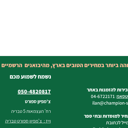
והה ביותר במחירים הטובים בארץ, מהיבואנים הרשמיים 
נשמח לשמוע מכם
כירות להזמנות באתר
050-4820817
טסאפ
:
04-6722171
צ'מפיון ספורט
@champion-sp
רח' העצמאות 5 טבריה
יר למוסדות ובתי ספר
וייז : צ'מפיון ספורט טבריה
ייל לכתובת