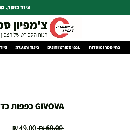
ציוד כושר, ספו
צ'מפיון ספ
חנות הספורט של הצפון
בתי ספר ומוסדות
ענפי ספורט וחוגים
ביגוד והנעלה
ציוד
GIVOVA כפפות כדורגל
מחיר
מחיר
 ‏69.00 ‏₪ 