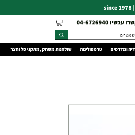
s
עכשיו 04-6726940
יה ומדרסים
טרמפולינות
שולחנות משחק ,מתקני סל וחצר