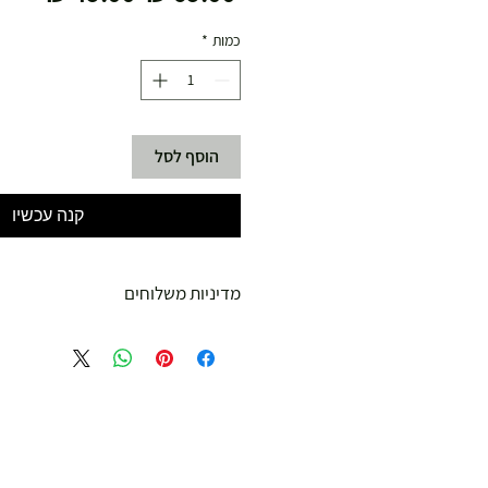
רגיל
מבצע
כמות
*
הוסף לסל
קנה עכשיו
מדיניות משלוחים
משלוח עד הבית חינם מ 299 ש"ח ומעלה .
עד 299 ש"ח :
משלוח דואר רשום ( למוצרים עד 5 קג' )
19.00 ₪