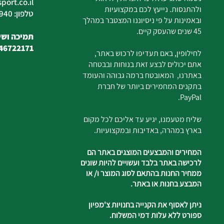
ort.co.il
ולהתנסות. נייעץ לכם במקצועיות
טלפון: 04-6726940
ובאמינות על פי ניסיוננו המצטבר במהלך
45 שנים שהעסק קיים.
תמיכה ושיר
46722171
לחילופין, באם תעדיפו לרכוש באתר,
אתם יכולים לבצע זאת בנוחות ובבטחה
באתרנו, המאובטח ברמה גבוהה והעומד
בתקנים המחמירים ביותר של חברת
PayPal.
שליח מטעמנו, יגיע עד אליכם לכל מקום
בארץ במהרה, באדיבות ובמקצועיות.
המחירים והמבצעים המוצגים באתר הם
לרכישה באתר בלבד ועשויים להיות שונים
ממחיר החנות בהתאם לסוג המוצר ו/ או
המבצע בחנות או באתר.
ניתן לאסוף את הקנייה בחנויות צ'מפיון
ספורט ללא עלות דמי המשלוח.