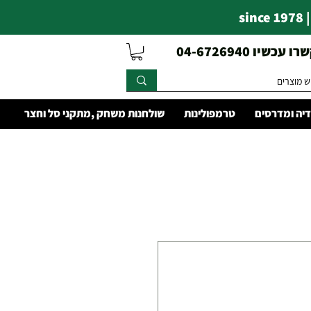
s
עכשיו 04-6726940
יה ומדרסים
טרמפולינות
שולחנות משחק ,מתקני סל וחצר