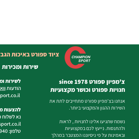
ציוד ספורט באיכות הגב
שירות ומכירות
צ'מפיון ספורט since 1978
לשירות ומ
הודעות
ווא
חנויות ספורט וכושר מקצועיות
ort.co.il
ilan
אנחנו בצ'מפיון ספורט מתחייבים לתת את
השירות ההגון והמקצועי ביותר.
להצעות מח
נא לשלוח מ
נשמח שתגיעו אלינו לחנויות , לראות
ort.co.il
ולהתנסות. נייעץ לכם במקצועיות
טלפון: 04-6726940
ובאמינות על פי ניסיוננו המצטבר במהלך