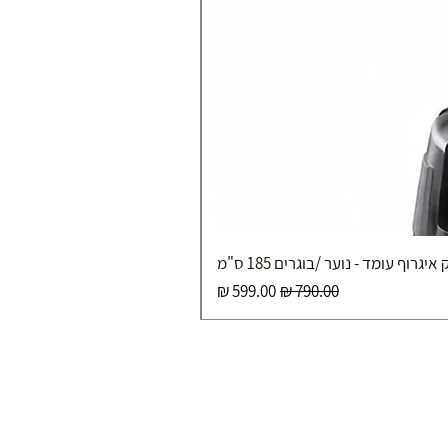
איגרוף עומד - נוער /בוגרים 185 ס"מ
מחיר רגיל
מחיר מבצע