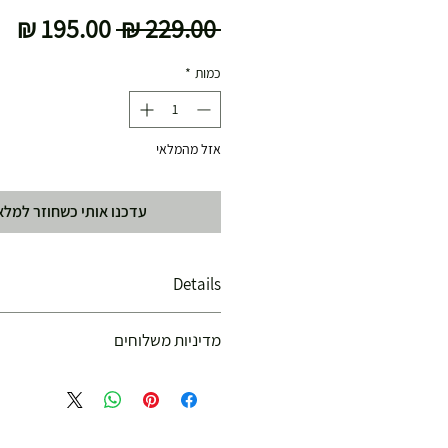
מחיר
מח
 ‏229.00 ‏₪ 
רגיל
מב
כמות
*
אזל מהמלאי
עדכנו אותי כשחוזר למלא
Details
אחריות: שלושה חודשים
מדיניות משלוחים
זמן הספקה: עד 7 ימי עסקים
משלוח עד הבית חינם מ 299 ש"ח ומעלה .
עד 299 ש"ח :
משלוח דואר רשום ( למוצרים עד 5 קג' )