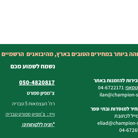
והה ביותר במחירים הטובים בארץ, מהיבואנים הרשמיים 
נשמח לשמוע מכם
כירות להזמנות באתר
050-4820817
טסאפ
:
04-6722171
צ'מפיון ספורט
@champion-sp
רח' העצמאות 5 טבריה
יר למוסדות ובתי ספר
וייז : צ'מפיון ספורט טבריה
ייל לכתובת
eliad
@champion-sp
*חניה ללקוחותינו