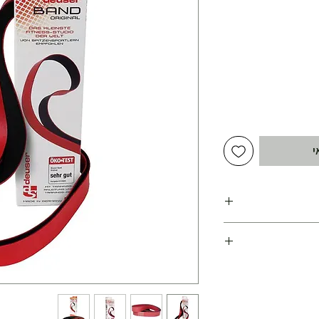
יר
צע
י