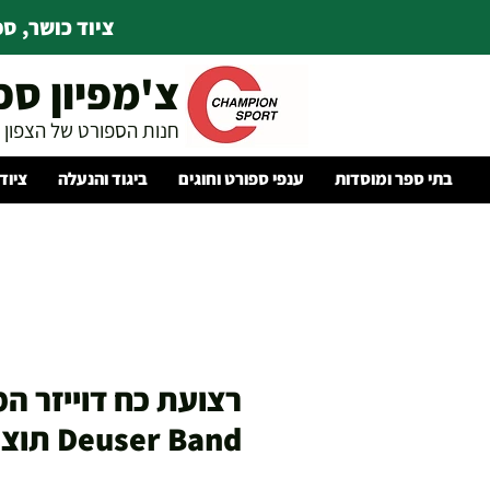
ציוד כושר, ספו
צ'מפיון ספ
חנות הספורט של הצפון
בתי ספר ומוסדות
ענפי ספורט וחוגים
ביגוד והנעלה
ציוד
רצועת כח דוייזר המ
Deuser Band תוצרת גרמניה