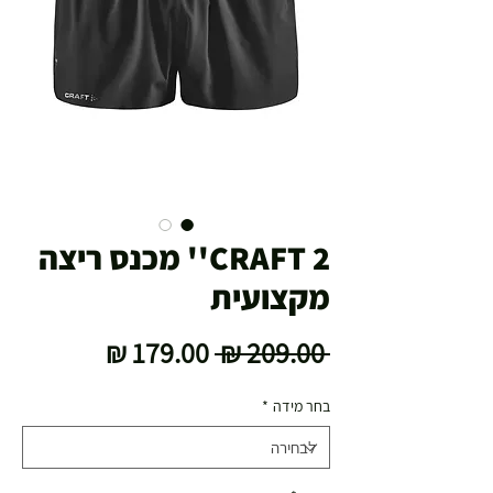
CRAFT 2'' מכנס ריצה
מקצועית
מחיר
מחיר
 ‏209.00 ‏₪ 
רגיל
מבצע
בחר מידה
*