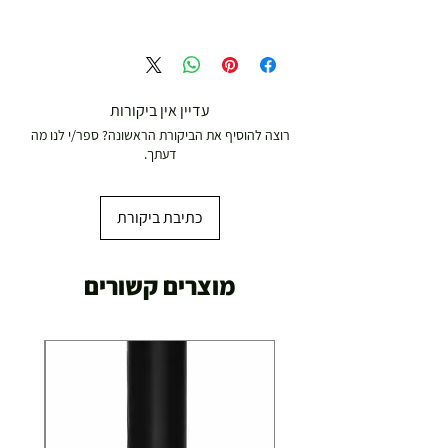
משלוח עד הבית חינם מ 299 ש"ח ומעלה .
עד 299 ש"ח :
משלוח דואר רשום ( למוצרים עד 5 קג' )
עדיין אין ביקורות
רוצה להוסיף את הביקורת הראשונה? ספר/י לנו מה
19.00 ₪
דעתך.
עד 7 ימי עסקים
כתיבת ביקורת
משלוח מהיר עד הבית ( עד 20 ק"ג)
מוצרים קשורים
29.00 ₪
תוך 2-3 ימי עסקים
תוספת התקנה למכשירי כושר / מתקני חצר ושולחנות
משחק