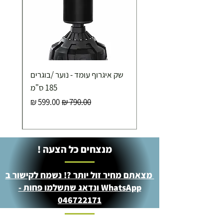
250.00 ₪
כ-7 ימי עסקים
איסוף עצמי ללא עלות מסניף טבריה . רחוב העצמאות 5
שק איגרוף עומד - נוער /בוגרים
מוצרי כושר ( בלבד) ניתן לאסוף ממחסני החברה בת"א
- רחוב שביל התנופה 6
185 ס"מ
מחיר רגיל
מחיר מבצע
מנצחים כל הצעה !
מצאתם מחיר זול יותר ?! נשמח לקישור ב
WhatsApp ונדאג שתשלמו פחות -
046722171