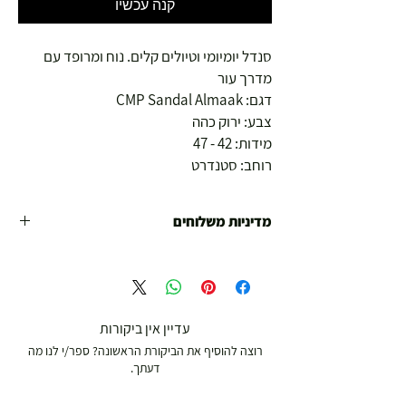
קנה עכשיו
סנדל יומיומי וטיולים קלים. נוח ומרופד עם
מדרך עור
דגם: CMP Sandal Almaak
צבע: ירוק כהה
מידות: 42 - 47
רוחב: סטנדרט
מדיניות משלוחים
משלוח עד הבית חינם מ 299 ש"ח ומעלה .
עד 299 ש"ח :
משלוח דואר רשום ( למוצרים עד 5 קג' )
עדיין אין ביקורות
רוצה להוסיף את הביקורת הראשונה? ספר/י לנו מה
19.00 ₪
דעתך.
עד 7 ימי עסקים