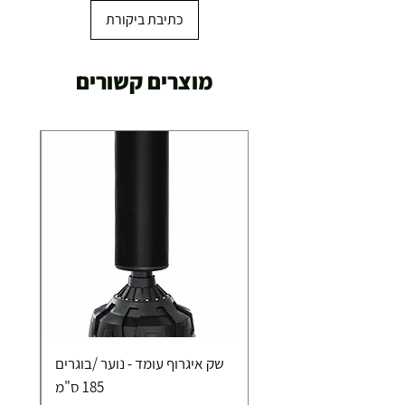
כתיבת ביקורת
משלוח מהיר עד הבית ( עד 20 ק"ג)
מוצרים קשורים
29.00 ₪
תוך 2-3 ימי עסקים
תוספת התקנה למכשירי כושר / מתקני חצר ושולחנות
משחק
250.00 ₪
כ-7 ימי עסקים
איסוף עצמי ללא עלות מסניף טבריה . רחוב העצמאות 5
שק איגרוף עומד - נוער /בוגרים
מוצרי כושר ( בלבד) ניתן לאסוף ממחסני החברה בת"א
- רחוב שביל התנופה 6
185 ס"מ