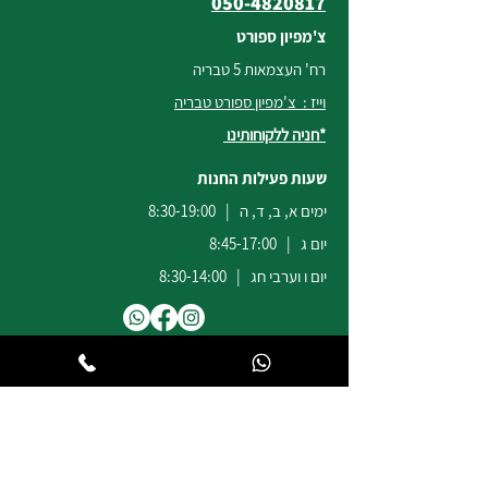
050-4820817
צ'מפיון ספורט
רח' העצמאות 5 טבריה
וייז : צ'מפיון ספורט טבריה
*חניה ללקוחותינו
שעות פעילות החנות
ימים א, ב, ד, ה | 8:30-19:00
יום ג | 8:45-17:00
יום ו וערבי חג | 8:30-14:00
לשירות ומכירות להזמנות באתר
הודעות
וואטסאפ
:
04-6722171
@champion-sport.co.il
ilan
להצעות מחיר למוסדות ובתי ספר
נא לשלוח מייל לכתובת