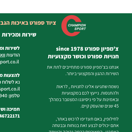
ציוד ספורט באיכות הגב
שירות ומכירות
צ'מפיון ספורט since 1978
לשירות ומ
הודעות
ווא
חנויות ספורט וכושר מקצועיות
ort.co.il
ilan
אנחנו בצ'מפיון ספורט מתחייבים לתת את
השירות ההגון והמקצועי ביותר.
להצעות מח
נא לשלוח מ
נשמח שתגיעו אלינו לחנויות , לראות
ort.co.il
ולהתנסות. נייעץ לכם במקצועיות
טלפון: 04-6726940
ובאמינות על פי ניסיוננו המצטבר במהלך
45 שנים שהעסק קיים.
תמיכה ושיר
46722171
לחילופין, באם תעדיפו לרכוש באתר,
אתם יכולים לבצע זאת בנוחות ובבטחה
באתרנו, המאובטח ברמה גבוהה והעומד