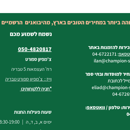
והה ביותר במחירים הטובים בארץ, מהיבואנים הרשמיים 
נשמח לשמוע מכם
כירות להזמנות באתר
050-4820817
טסאפ
:
04-6722171
צ'מפיון ספורט
@champion-sp
רח' העצמאות 5 טבריה
יר למוסדות ובתי ספר
וייז : צ'מפיון ספורט טבריה
ייל לכתובת
eliad
@champion-sp
*חניה ללקוחותינו
ות: טלפון /
וואטסאפ
:
שעות פעילות החנות
0
ימים א, ב, ד, ה | 8:30-19:00