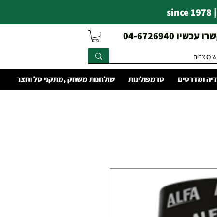
s
עכשיו 04-6726940
יה ומדרסים
טרמפולינות
שולחנות משחק ,מתקני סל וחצר