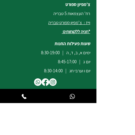
צ'מפיון ספורט
רח' העצמאות 5 טבריה
וייז : צ'מפיון ספורט טבריה
*חניה ללקוחותינו
שעות פעילות החנות
ימים א, ב, ד, ה | 8:30-19:00
יום ג | 8:45-17:00
יום ו וערבי חג | 8:30-14:00
לשירות ומכירות להזמנות באתר
הודעות
וואטסאפ
:
04-6722171
@champion-sport.co.il
ilan
להצעות מחיר למוסדות ובתי ספר
נא לשלוח מייל לכתובת
eliad
@champion-sport.co.il