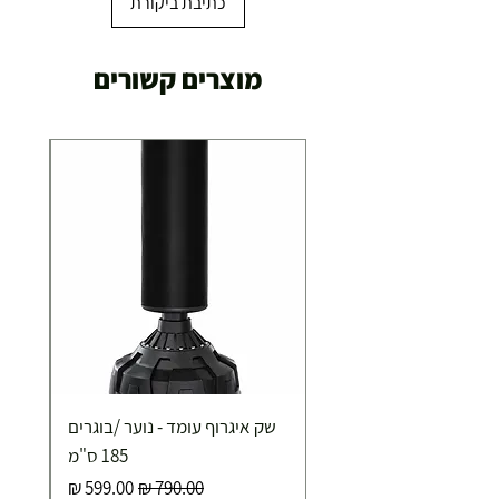
כתיבת ביקורת
מוצרים קשורים
שק איגרוף עומד - נוער /בוגרים
185 ס"מ
מחיר רגיל
מחיר מבצע