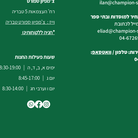
צ'מפיון ספורט
@champion-sp
רח' העצמאות 5 טבריה
יר למוסדות ובתי ספר
וייז : צ'מפיון ספורט טבריה
ייל לכתובת
eliad
@champion-sp
*חניה ללקוחותינו
ות: טלפון /
וואטסאפ
:
שעות פעילות החנות
0
ימים א, ב, ד, ה | 8:30-19:00
יום ג | 8:45-17:00
יום ו וערבי חג | 8:30-14:00