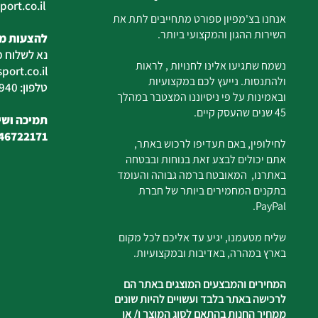
ort.co.il
ilan
אנחנו בצ'מפיון ספורט מתחייבים לתת את
השירות ההגון והמקצועי ביותר.
להצעות מח
נא לשלוח מ
נשמח שתגיעו אלינו לחנויות , לראות
ort.co.il
ולהתנסות. נייעץ לכם במקצועיות
טלפון: 04-6726940
ובאמינות על פי ניסיוננו המצטבר במהלך
45 שנים שהעסק קיים.
תמיכה ושיר
46722171
לחילופין, באם תעדיפו לרכוש באתר,
אתם יכולים לבצע זאת בנוחות ובבטחה
באתרנו, המאובטח ברמה גבוהה והעומד
בתקנים המחמירים ביותר של חברת
PayPal.
שליח מטעמנו, יגיע עד אליכם לכל מקום
בארץ במהרה, באדיבות ובמקצועיות.
המחירים והמבצעים המוצגים באתר הם
לרכישה באתר בלבד ועשויים להיות שונים
ממחיר החנות בהתאם לסוג המוצר ו/ או