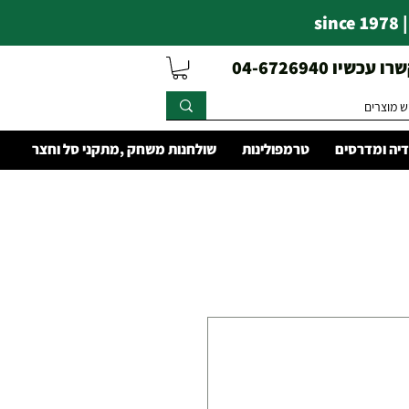
s
עכשיו 04-6726940
יה ומדרסים
טרמפולינות
שולחנות משחק ,מתקני סל וחצר