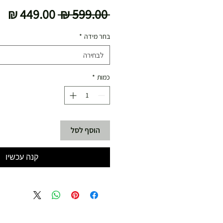
מחיר
מח
 ‏599.00 ‏₪ 
רגיל
מב
בחר מידה
*
לבחירה
כמות
*
הוסף לסל
קנה עכשיו