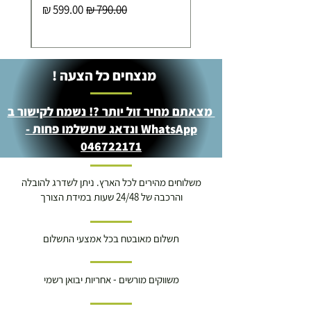
מחיר רגיל
מחיר מבצע
מנצחים כל הצעה !
מצאתם מחיר זול יותר ?! נשמח לקישור ב
WhatsApp ונדאג שתשלמו פחות -
046722171
משלוחים מהירים לכל הארץ. ניתן לשדרג להובלה
והרכבה של 24/48 שעות במידת הצורך
תשלום מאובטח בכל אמצעי התשלום
משווקים מורשים - אחריות יבואן רשמי