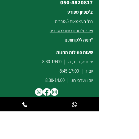
050-4820817
צ'מפיון ספורט
רח' העצמאות 5 טבריה
וייז : צ'מפיון ספורט טבריה
*חניה ללקוחותינו
שעות פעילות החנות
ימים א, ב, ד, ה | 8:30-19:00
יום ג | 8:45-17:00
יום ו וערבי חג | 8:30-14:00
לשירות ומכירות להזמנות באתר
הודעות
וואטסאפ
:
04-6722171
@champion-sport.co.il
ilan
להצעות מחיר למוסדות ובתי ספר
נא לשלוח מייל לכתובת