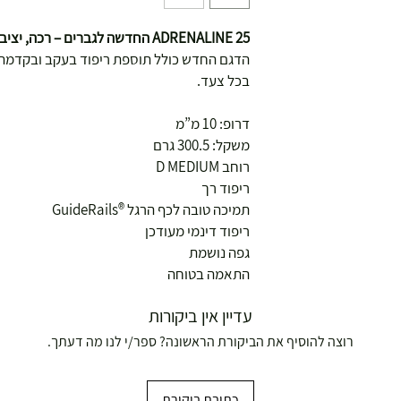
ADRENALINE 25 החדשה לגברים – רכה, יציבה ותומכת במיוחד.
הדגם החדש כולל תוספת ריפוד בעקב ובקדמת כ
בכל צעד.
דרופ: 10 מ”מ
משקל: 300.5 גרם
רוחב D MEDIUM
ריפוד רך
תמיכה טובה לכף הרגל ®GuideRails
ריפוד דינמי מעודכן
גפה נושמת
התאמה בטוחה
עדיין אין ביקורות
רוצה להוסיף את הביקורת הראשונה? ספר/י לנו מה דעתך.
כתיבת ביקורת