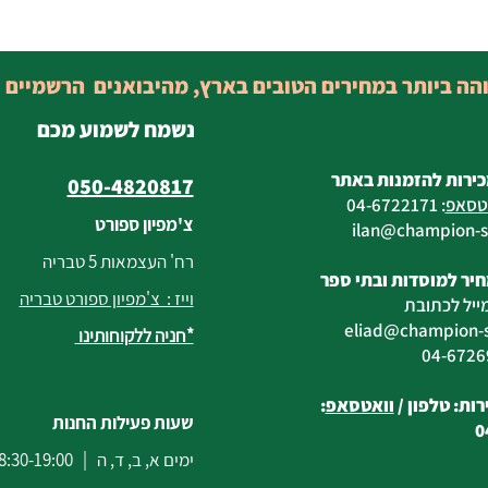
והה ביותר במחירים הטובים בארץ, מהיבואנים הרשמיים 
נשמח לשמוע מכם
כירות להזמנות באתר
050-4820817
טסאפ
:
04-6722171
צ'מפיון ספורט
@champion-sp
רח' העצמאות 5 טבריה
יר למוסדות ובתי ספר
וייז : צ'מפיון ספורט טבריה
ייל לכתובת
eliad
@champion-sp
*חניה ללקוחותינו
ות: טלפון /
וואטסאפ
:
שעות פעילות החנות
0
ימים א, ב, ד, ה | 8:30-19:00