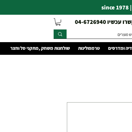
s
עכשיו 04-6726940
יה ומדרסים
טרמפולינות
שולחנות משחק ,מתקני סל וחצר