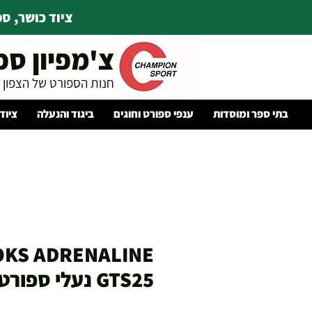
ציוד כושר, ספו
צ'מפיון ספ
חנות הספורט של הצפון
בתי ספר ומוסדות
ענפי ספורט וחוגים
ביגוד והנעלה
ציוד
KS ADRENALINE
GTS25 נעלי ספורט