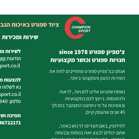
ציוד ספורט באיכות הגב
שירות ומכירות
צ'מפיון ספורט since 1978
לשירות ומ
הודעות
ווא
חנויות ספורט וכושר מקצועיות
ort.co.il
ilan
אנחנו בצ'מפיון ספורט מתחייבים לתת את
השירות ההגון והמקצועי ביותר.
להצעות מח
נא לשלוח מ
נשמח שתגיעו אלינו לחנויות , לראות
ort.co.il
ולהתנסות. נייעץ לכם במקצועיות
טלפון: 04-6726940
ובאמינות על פי ניסיוננו המצטבר במהלך
45 שנים שהעסק קיים.
תמיכה ושיר
46722171
לחילופין, באם תעדיפו לרכוש באתר,
אתם יכולים לבצע זאת בנוחות ובבטחה