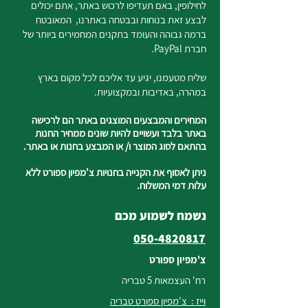
לחילופין, באם תעדיפו לרכוש באתר, אתם יכולים
לבצע זאת בנוחות ובבטחה באתרנו, המאובטח
ברמה גבוהה והעומד בתקנים המחמירים ביותר של
חברת PayPal.
שליח מטעמנו, יגיע עד אליכם לכל מקום בארץ
במהרה, באדיבות ובמקצועיות.
המחירים והמבצעים המוצגים באתר הם לרכישה
באתר בלבד ועשויים להיות שונים ממחיר החנות
בהתאם לסוג המוצר ו/ או המבצע בחנות או באתר.
ניתן לאסוף את הקנייה בחנויות צ'מפיון ספורט ללא
עלות דמי המשלוח.
נשמח לשמוע מכם
050-4820817
צ'מפיון ספורט
רח' העצמאות 5 טבריה
וייז : צ'מפיון ספורט טבריה