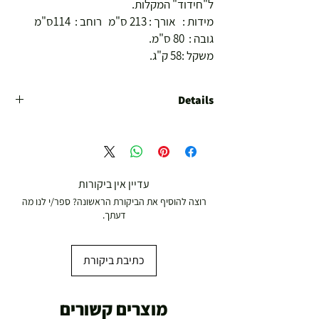
ל"חידוד" המקלות.  
מידות :   אורך : 213 ס"מ   רוחב :  114ס"מ  
גובה :  80 ס"מ. 
משקל :58 ק"ג.
Details
אביזרים נלווים
סט כדורים: כלול
2 מקלות : כלול
משולש לסידור כדורים: כלול
עדיין אין ביקורות
2 גירי משחק: כלול
רוצה להוסיף את הביקורת הראשונה? ספר/י לנו מה
מסילות צד : כלול
דעתך.
לוח שולחן
גודל בס"מ: 210 ס"מ
כתיבת ביקורת
גודל בפיט: 7 פיט
סוג חומר: עץ תעשייתי
עובי לוח: 15 מ"מ
מוצרים קשורים