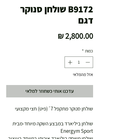
B9172 שולחן סנוקר
דגם
מחיר
כמות
*
אזל מהמלאי
עדכנו אותי כשחוזר למלאי
שולחן סנוקר מתקפל 7´(פיט) חצי מקצועי
שולחן ביליארד במבצע השקה מיוחד-מבית 
Energym Sport
שולחן משחק ביליארד איכותי במיוחד בעיצוב 