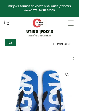
ציוד כושר, ספורט ופנאי מהיבואנים הרשמיים בארץ עם
אחריות מלאה | since 1978
צ'מפיון ספורט
חנות הספורט של הצפון