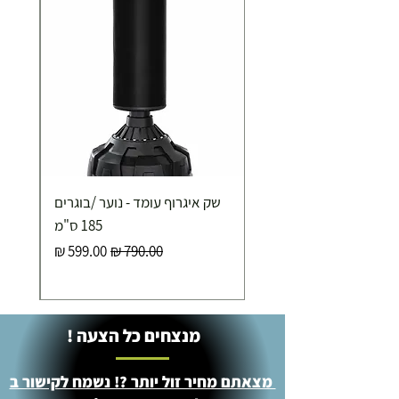
שק איגרוף עומד - נוער /בוגרים
185 ס"מ
מחיר רגיל
מחיר מבצע
מנצחים כל הצעה !
מצאתם מחיר זול יותר ?! נשמח לקישור ב