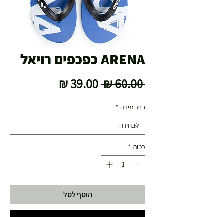
ARENA כפכפים רויאל
מחיר
מחיר
 ‏60.00 ‏₪ 
רגיל
מבצע
בחר מידה
*
כמות
*
הוסף לסל