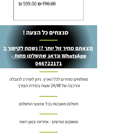
מחיר רגיל
מחיר מבצע
מנצחים כל הצעה !
מצאתם מחיר זול יותר ?! נשמח לקישור ב
WhatsApp ונדאג שתשלמו פחות -
046722171
משלוחים מהירים לכל הארץ. ניתן לשדרג להובלה
והרכבה של 24/48 שעות במידת הצורך
תשלום מאובטח בכל אמצעי התשלום
משווקים מורשים - אחריות יבואן רשמי