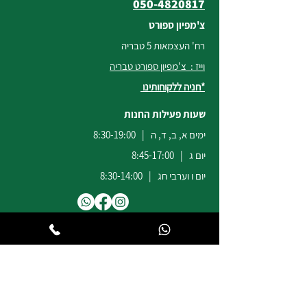
050-4820817
צ'מפיון ספורט
רח' העצמאות 5 טבריה
וייז : צ'מפיון ספורט טבריה
*חניה ללקוחותינו
שעות פעילות החנות
ימים א, ב, ד, ה | 8:30-19:00
יום ג | 8:45-17:00
יום ו וערבי חג | 8:30-14:00
לשירות ומכירות להזמנות באתר
הודעות
וואטסאפ
:
04-6722171
@champion-sport.co.il
ilan
להצעות מחיר למוסדות ובתי ספר
נא לשלוח מייל לכתובת