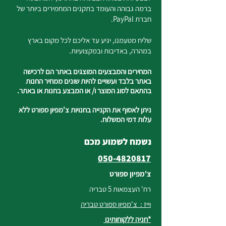
ברמה גבוהה והעומד בתקנים המחמירים ביותר של
חברת PayPal.
שליח מטעמנו, יגיע עד אליכם לכל מקום בארץ
במהרה, באדיבות ובמקצועיות.
המחירים והמבצעים המוצגים באתר הם לרכישה
באתר בלבד ועשויים להיות שונים ממחיר החנות
בהתאם לסוג המוצר ו/ או המבצע בחנות או באתר.
ניתן לאסוף את הקנייה בחנויות צ'מפיון ספורט ללא
עלות דמי המשלוח.
נשמח לשמוע מכם
050-4820817
צ'מפיון ספורט
רח' העצמאות 5 טבריה
וייז : צ'מפיון ספורט טבריה
*חניה ללקוחותינו