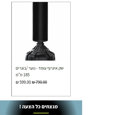
שק איגרוף עומד - נוער /בוגרים
185 ס"מ
מחיר רגיל
מחיר מבצע
מנצחים כל הצעה !