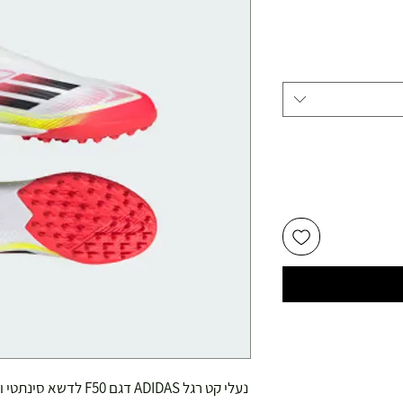
יר
צע
נעלי קט רגל ADIDAS דגם F50 לדשא סינתטי ואספלט.