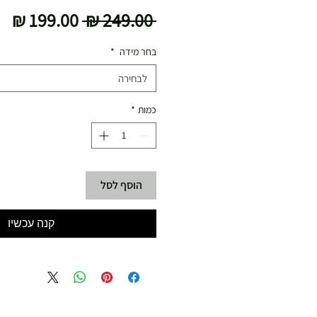
מחיר
מח
 ‏249.00 ‏₪ 
רגיל
מב
בחר מידה
*
לבחירה
כמות
*
הוסף לסל
קנה עכשיו