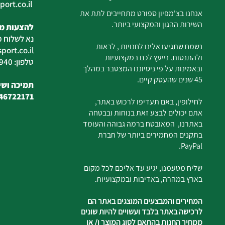
ort.co.il
ilan
אנחנו בצ'מפיון ספורט מתחייבים לתת את
השירות ההגון והמקצועי ביותר.
להצעות מח
נא לשלוח מ
נשמח שתגיעו אלינו לחנויות , לראות
ort.co.il
ולהתנסות. נייעץ לכם במקצועיות
טלפון: 04-6726940
ובאמינות על פי ניסיוננו המצטבר במהלך
45 שנים שהעסק קיים.
תמיכה ושיר
46722171
לחילופין, באם תעדיפו לרכוש באתר,
אתם יכולים לבצע זאת בנוחות ובבטחה
באתרנו, המאובטח ברמה גבוהה והעומד
בתקנים המחמירים ביותר של חברת
PayPal.
שליח מטעמנו, יגיע עד אליכם לכל מקום
בארץ במהרה, באדיבות ובמקצועיות.
המחירים והמבצעים המוצגים באתר הם
לרכישה באתר בלבד ועשויים להיות שונים
ממחיר החנות בהתאם לסוג המוצר ו/ או