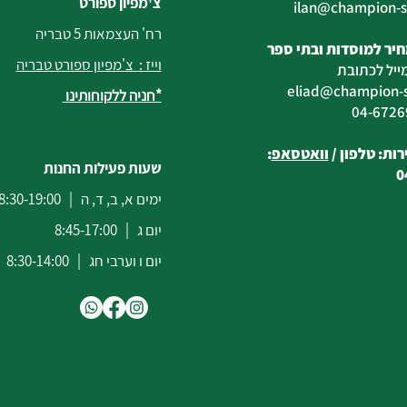
צ'מפיון ספורט
@champion-sp
רח' העצמאות 5 טבריה
יר למוסדות ובתי ספר
וייז : צ'מפיון ספורט טבריה
ייל לכתובת
eliad
@champion-sp
*חניה ללקוחותינו
ות: טלפון /
וואטסאפ
:
שעות פעילות החנות
0
ימים א, ב, ד, ה | 8:30-19:00
יום ג | 8:45-17:00
יום ו וערבי חג | 8:30-14:00