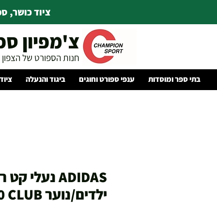
ציוד כושר, ספו
צ'מפיון ספ
חנות הספורט של הצפון
בתי ספר ומוסדות
ענפי ספורט וחוגים
ביגוד והנעלה
ציוד
ADIDAS נעלי קט 
ילדים/נוער F50 CLUB