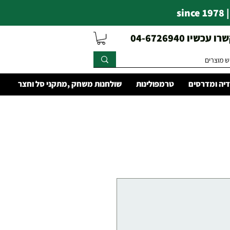
s
עכשיו 04-6726940
יה ומדרסים
טרמפולינות
שולחנות משחק ,מתקני סל וחצר