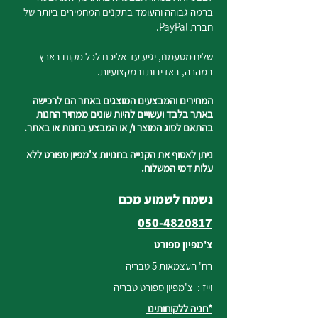
ברמה גבוהה והעומד בתקנים המחמירים ביותר של
חברת PayPal.
שליח מטעמנו, יגיע עד אליכם לכל מקום בארץ
במהרה, באדיבות ובמקצועיות.
המחירים והמבצעים המוצגים באתר הם לרכישה
באתר בלבד ועשויים להיות שונים ממחיר החנות
בהתאם לסוג המוצר ו/ או המבצע בחנות או באתר.
ניתן לאסוף את הקנייה בחנויות צ'מפיון ספורט ללא
עלות דמי המשלוח.
נשמח לשמוע מכם
050-4820817
צ'מפיון ספורט
רח' העצמאות 5 טבריה
וייז : צ'מפיון ספורט טבריה
*חניה ללקוחותינו