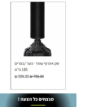
שק איגרוף עומד - נוער /בוגרים
185 ס"מ
מחיר רגיל
מחיר מבצע
מנצחים כל הצעה !