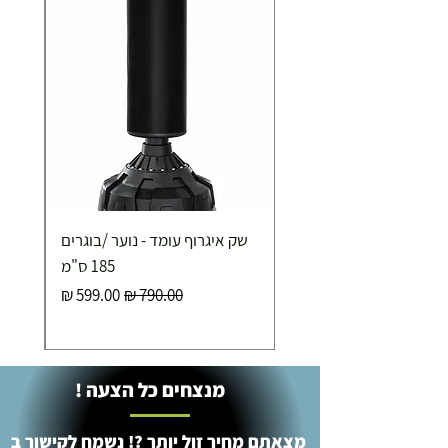
שק איגרוף עומד - נוער /בוגרים
185 ס"מ
מחיר רגיל
מחיר מבצע
מנצחים כל הצעה !
מצאתם מחיר זול יותר ?! נשמח לקישור ב