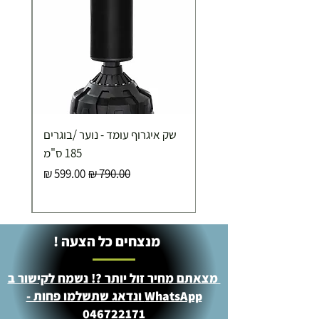
שק איגרוף עומד - נוער /בוגרים
185 ס"מ
מחיר רגיל
מחיר מבצע
מנצחים כל הצעה !
מצאתם מחיר זול יותר ?! נשמח לקישור ב
WhatsApp ונדאג שתשלמו פחות -
046722171