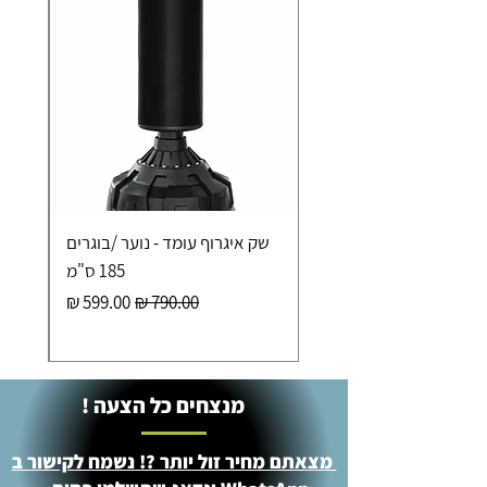
שק איגרוף עומד - נוער /בוגרים
185 ס"מ
מחיר רגיל
מחיר מבצע
מנצחים כל הצעה !
מצאתם מחיר זול יותר ?! נשמח לקישור ב