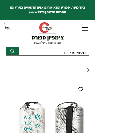
ציוד כושר, ספורט ופנאי מהיבואנים הרשמיים בארץ עם
אחריות מלאה | since 1978
צ'מפיון ספורט
חנות הספורט של הצפון