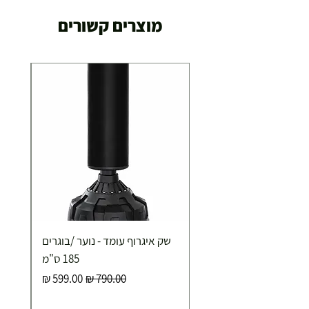
מוצרים קשורים
שק איגרוף עומד - נוער /בוגרים
185 ס"מ
מחיר רגיל
מחיר מבצע