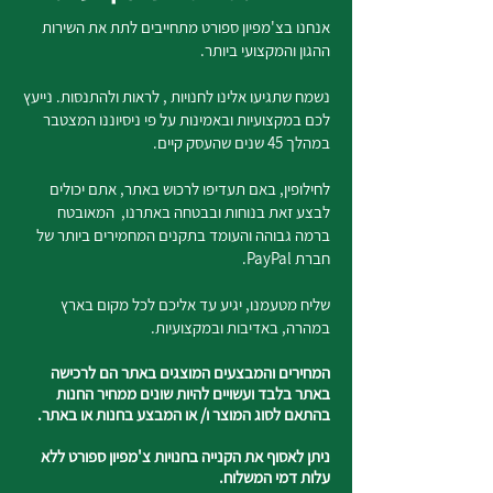
אנחנו בצ'מפיון ספורט מתחייבים לתת את השירות
ההגון והמקצועי ביותר.
נשמח שתגיעו אלינו לחנויות , לראות ולהתנסות. נייעץ
לכם במקצועיות ובאמינות על פי ניסיוננו המצטבר
במהלך 45 שנים שהעסק קיים.
לחילופין, באם תעדיפו לרכוש באתר, אתם יכולים
לבצע זאת בנוחות ובבטחה באתרנו, המאובטח
ברמה גבוהה והעומד בתקנים המחמירים ביותר של
חברת PayPal.
שליח מטעמנו, יגיע עד אליכם לכל מקום בארץ
במהרה, באדיבות ובמקצועיות.
המחירים והמבצעים המוצגים באתר הם לרכישה
באתר בלבד ועשויים להיות שונים ממחיר החנות
בהתאם לסוג המוצר ו/ או המבצע בחנות או באתר.
ניתן לאסוף את הקנייה בחנויות צ'מפיון ספורט ללא
עלות דמי המשלוח.