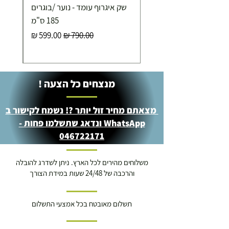
שק איגרוף עומד - נוער /בוגרים
185 ס"מ
מחיר רגיל
מחיר מבצע
מנצחים כל הצעה !
מצאתם מחיר זול יותר ?! נשמח לקישור ב
WhatsApp ונדאג שתשלמו פחות -
046722171
משלוחים מהירים לכל הארץ. ניתן לשדרג להובלה
והרכבה של 24/48 שעות במידת הצורך
תשלום מאובטח בכל אמצעי התשלום