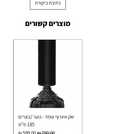
כתיבת ביקורת
מוצרים קשורים
שק איגרוף עומד - נוער /בוגרים
185 ס"מ
מחיר רגיל
מחיר מבצע