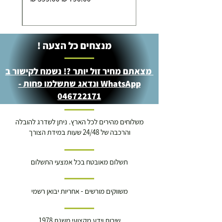
מנצחים כל הצעה !
מצאתם מחיר זול יותר ?! נשמח לקישור ב
WhatsApp ונדאג שתשלמו פחות -
046722171
משלוחים מהירים לכל הארץ. ניתן לשדרג להובלה
והרכבה של 24/48 שעות במידת הצורך
תשלום מאובטח בכל אמצעי התשלום
משווקים מורשים - אחריות יבואן רשמי
שירות וידע מקצועי משנת 1978