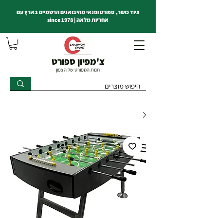
ציוד כושר, ספורט ופנאי מהיבואנים הרשמיים בארץ עם
אחריות מלאה | since 1978
צ'מפיון ספורט
חנות הספורט של הצפון