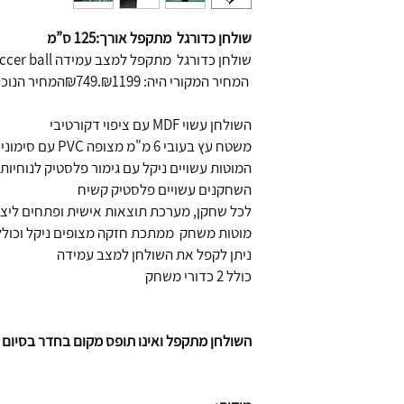
שולחן כדורגל מתקפל אורך:125 ס”מ
שולחן כדורגל מתקפל למצב עמידה soccer ball
המחיר המקורי היה: ₪1199.₪749המחיר הנוכחי הוא: ₪699 .
השולחן עשוי MDF עם ציפוי דקורטיבי
משטח עץ בעובי 6 מ"מ מצופה PVC עם סימוני המגרש
המוטות עשויים ניקל עם גימור פלסטיק לנוחיות
השחקנים עשויים פלסטיק קשיח
לכל שחקן, מערכת תוצאות אישית ופתחים ליצ
מוטות משחק ממתכת חזקה מצופים ניקל וכוללו
ניתן לקפל את השולחן למצב עמידה
כולל 2 כדורי משחק
השולחן מתקפל ואינו תופס מקום בחדר בסיום ה