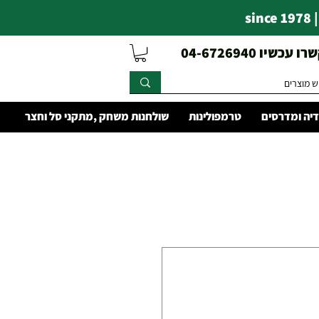
s
עכשיו 04-6726940
יה ומדרסים
טרמפולינות
שולחנות משחק ,מתקני סל וחצר