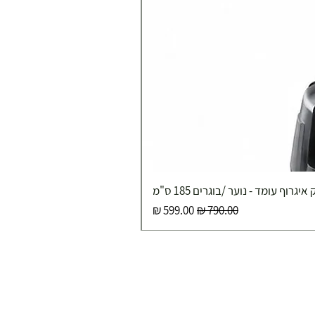
איגרוף עומד - נוער /בוגרים 185 ס"מ
מחיר רגיל
מחיר מבצע