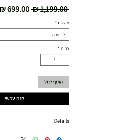
מחיר
 ‏1,199.00 ‏₪ 
רגיל
משלוח
*
לבחירה
כמות
*
הוסף לסל
קנה עכשיו
Details