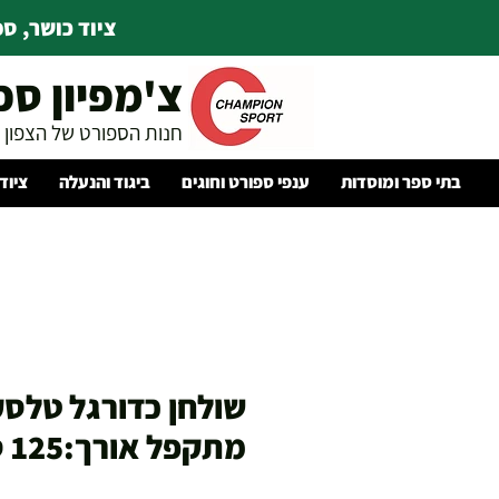
ציוד כושר, ספו
צ'מפיון ספ
חנות הספורט של הצפון
בתי ספר ומוסדות
ענפי ספורט וחוגים
ביגוד והנעלה
ציוד
שולחן כדורגל טלסק
מתקפל אורך:125 ס”מ