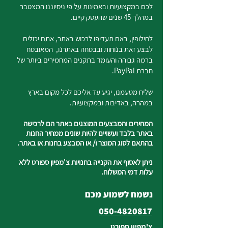
לכם במקצועיות ובאמינות על פי ניסיוננו המצטבר
במהלך 45 שנים שהעסק קיים.
לחילופין, באם תעדיפו לרכוש באתר, אתם יכולים
לבצע זאת בנוחות ובבטחה באתרנו, המאובטח
ברמה גבוהה והעומד בתקנים המחמירים ביותר של
חברת PayPal.
שליח מטעמנו, יגיע עד אליכם לכל מקום בארץ
במהרה, באדיבות ובמקצועיות.
המחירים והמבצעים המוצגים באתר הם לרכישה
באתר בלבד ועשויים להיות שונים ממחיר החנות
בהתאם לסוג המוצר ו/ או המבצע בחנות או באתר.
ניתן לאסוף את הקנייה בחנויות צ'מפיון ספורט ללא
עלות דמי המשלוח.
נשמח לשמוע מכם
050-4820817
צ'מפיון ספורט