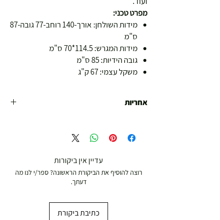
ועוד.
מפרט טכני:
מידות השולחן: אורך-140 רוחב-77 גובה-87
ס"מ
מידות המגרש: 114.5*70 ס"מ
גובה הידיות: 85 ס"מ
משקל עצמי: 67 ק"ג
אחריות
אחריות ENERGYM היבואן הרשמי - 12 חודשים אחריות
לשימוש ביתי בתוך מבנה בכפוף לתקנון ע"י אנרג'ים
ספורט.
עדיין אין ביקורות
רוצה להוסיף את הביקורת הראשונה? ספר/י לנו מה
דעתך.
כתיבת ביקורת