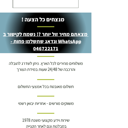
מנצחים כל הצעה !
מצאתם מחיר זול יותר ?! נשמח לקישור ב
WhatsApp ונדאג שתשלמו פחות -
046722171
משלוחים מהירים לכל הארץ. ניתן לשדרג להובלה
והרכבה של 24/48 שעות במידת הצורך
תשלום מאובטח בכל אמצעי התשלום
משווקים מורשים - אחריות יבואן רשמי
שירות וידע מקצועי משנת 1978
בסבלנות וגם לאחר הקנייה