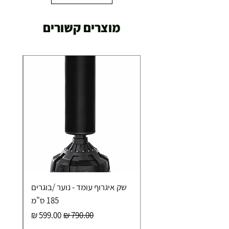
מוצרים קשורים
שק איגרוף עומד - נוער /בוגרים
185 ס"מ
מחיר רגיל
מחיר מבצע