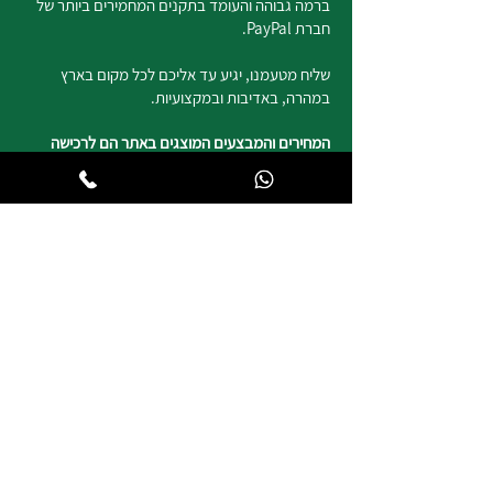
ברמה גבוהה והעומד בתקנים המחמירים ביותר של
חברת PayPal.
שליח מטעמנו, יגיע עד אליכם לכל מקום בארץ
במהרה, באדיבות ובמקצועיות.
המחירים והמבצעים המוצגים באתר הם לרכישה
באתר בלבד ועשויים להיות שונים ממחיר החנות
בהתאם לסוג המוצר ו/ או המבצע בחנות או באתר.
ניתן לאסוף את הקנייה בחנויות צ'מפיון ספורט ללא
עלות דמי המשלוח.
נשמח לשמוע מכם
050-4820817
צ'מפיון ספורט
רח' העצמאות 5 טבריה
וייז : צ'מפיון ספורט טבריה
*חניה ללקוחותינו