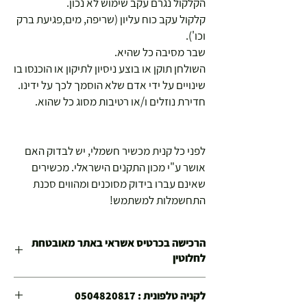
הקלקול נגרם עקב שימוש לא נכון.
קלקול עקב כוח עליון (שריפה, מים,פגיעת ברק
וכו').
שבר מסיבה כל שהיא.
השולחן תוקן או בוצע ניסיון לתיקון או הוכנסו בו
שינויים על ידי אדם שלא הוסמך לכך על ידינו.
חדירת נוזלים ו/או רטיבות מסוג כל שהוא.
לפני כל קנית מכשיר חשמלי, יש לבדוק האם
אושר ע"י מכון התקנים הישראלי. מכשירים
שאינם עברו בידוק מסוכנים ומהווים סכנת
התחשמלות למשתמש!
הרכישה בכרטיס אשראי באתר מאובטחת
לחלוטין
סוג המשלוח
לקניה טלפונית : 0504820817
הובלה: 175 ₪