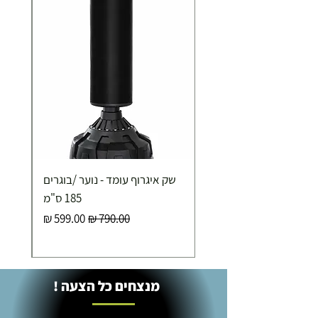
איסוף עצמי ללא עלות מסניף טבריה . רחוב העצמאות 5
מוצרי כושר ( בלבד) ניתן לאסוף ממחסני החברה בת"א
- רחוב שביל התנופה 6
שק איגרוף עומד - נוער /בוגרים
185 ס"מ
מחיר רגיל
מחיר מבצע
מנצחים כל הצעה !